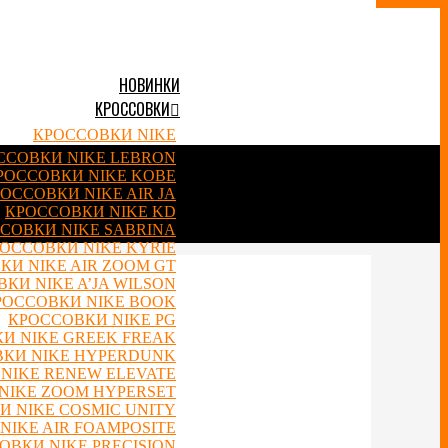
НОВИНКИ
КРОССОВКИ
КРОССОВКИ NIKE
ССОВКИ NIKE LEBRON
РОССОВКИ NIKE KOBE
ОССОВКИ NIKE AIR JA
КРОССОВКИ NIKE KD
СОВКИ NIKE SABRINA
ОССОВКИ NIKE KYRIE
КИ NIKE AIR ZOOM GT
КИ NIKE A’JA WILSON
РОССОВКИ NIKE BOOK
КРОССОВКИ NIKE PG
И NIKE GREEK FREAK
КИ NIKE HYPERDUNK
NIKE RENEW ELEVATE
NIKE ZOOM HYPERSET
 NIKE COSMIC UNITY
NIKE AIR FOAMPOSITE
ОВКИ NIKE PRECISION