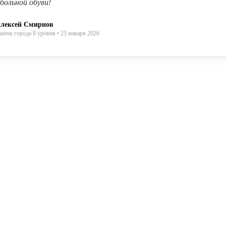
больной обуви!
лексей Смирнов
наток города 8 уровня • 25 января 2026