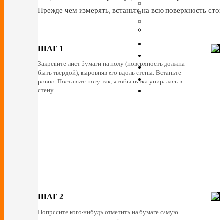
Прежде чем измерять, встаньте на всю поверхность сто
ШАГ 1
Закрепите лист бумаги на полу (поверхность должна
быть твердой), выровняв его вдоль стены. Встаньте
ровно. Поставьте ногу так, чтобы пятка упиралась в
стену.
ШАГ 2
Попросите кого-нибудь отметить на бумаге самую