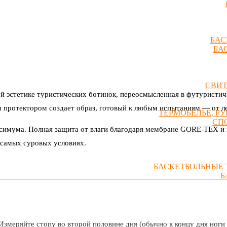
БАС
БА
СВИ
кой эстетике туристических ботинок, переосмысленная в футуристи
 протектором создает образ, готовый к любым испытаниям — от л
ТЕРМОБЕЛЬЕ, Р
СП
ксимума. Полная защита от влаги благодаря мембране GORE-TEX и 
 самых суровых условиях.
БАСКЕТБОЛЬНЫЕ 
Б
Измеряйте стопу во второй половине дня (обычно к концу дня ноги 