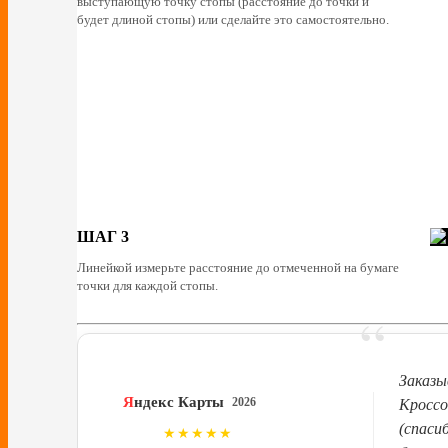
выступающую точку стопы (расстояние до точки и
будет длиной стопы) или сделайте это самостоятельно.
ШАГ 3
Линейкой измерьте расстояние до отмеченной на бумаге
точки для каждой стопы.
“
Заказы
Я
ндекс Карты
2026
Кроссо
(спаси
4.8
★★★★★