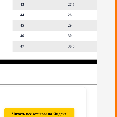
43
27.5
44
28
45
29
46
30
47
30.5
Читать все отзывы на Яндекс