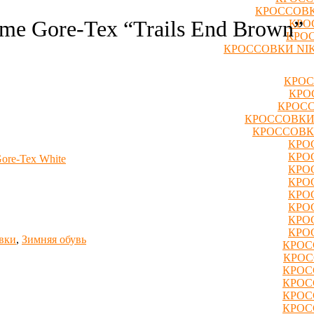
КРОССОВК
me Gore-Tex “Trails End Brown”
КРО
КРОС
КРОССОВКИ NIK
КРОС
КРО
КРОСС
КРОССОВКИ
КРОССОВК
КРО
КРО
ore-Tex White
КРО
КРО
КРО
КРО
КРО
КРО
вки
,
Зимняя обувь
КРОС
КРОС
КРОС
КРОС
КРОС
КРОС