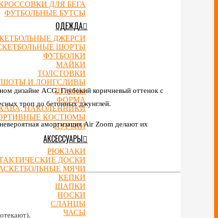
КРОССОВКИ ДЛЯ БЕГА
ФУТБОЛЬНЫЕ БУТСЫ
ОДЕЖДА
КЕТБОЛЬНЫЕ ДЖЕРСИ
СКЕТБОЛЬНЫЕ ШОРТЫ
ФУТБОЛКИ
МАЙКИ
ТОЛСТОВКИ
ТШОТЫ И ЛОНГСЛИВЫ
чном дизайне ACG. Глубокий коричневый оттенок с
ШТАНЫ
ФОРМА
есных троп до бетонных джунглей.
УКАВА, НАКОЛЕННИКИ
ОРТИВНЫЕ КОСТЮМЫ
невероятная амортизация Air Zoom делают их
КУРТКИ
АКСЕССУАРЫ
РЮКЗАКИ
ТАКТИЧЕСКИЕ ДОСКИ
АСКЕТБОЛЬНЫЕ МЯЧИ
КЕПКИ
ШАПКИ
НОСКИ
СЛАНЦЫ
ЧАСЫ
отекают).