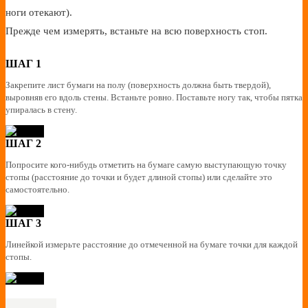
ноги отекают).
Прежде чем измерять, встаньте на всю поверхность стоп.
ШАГ 1
Закрепите лист бумаги на полу (поверхность должна быть твердой),
выровняв его вдоль стены. Встаньте ровно. Поставьте ногу так, чтобы пятка
упиралась в стену.
ШАГ 2
Попросите кого-нибудь отметить на бумаге самую выступающую точку
стопы (расстояние до точки и будет длиной стопы) или сделайте это
самостоятельно.
ШАГ 3
Линейкой измерьте расстояние до отмеченной на бумаге точки для каждой
стопы.