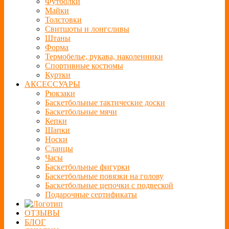
Футболки
Майки
Толстовки
Свитшоты и лонгсливы
Штаны
Форма
Термобелье, рукава, наколенники
Спортивные костюмы
Куртки
АКСЕССУАРЫ
Рюкзаки
Баскетбольные тактические доски
Баскетбольные мячи
Кепки
Шапки
Носки
Сланцы
Часы
Баскетбольные фигурки
Баскетбольные повязки на голову
Баскетбольные цепочки с подвеской
Подарочные сертификаты
ОТЗЫВЫ
БЛОГ