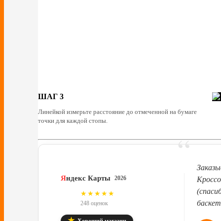
ШАГ 3
Линейкой измерьте расстояние до отмеченной на бумаге
точки для каждой стопы.
“
Заказы
Я
ндекс Карты
2026
Кроссо
(спаси
4.8
★★★★★
баскет
248 оценок
★
Хороший магазин