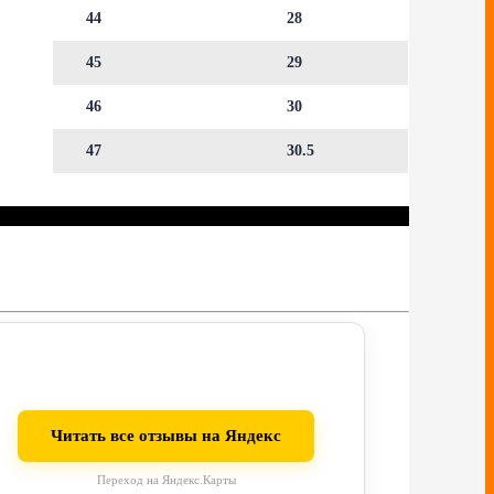
44
28
45
29
46
30
47
30.5
Читать все отзывы на Яндекс
Переход на Яндекс.Карты