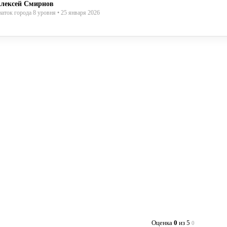
лексей Смирнов
наток города 8 уровня • 25 января 2026
Оценка
0
из 5
0