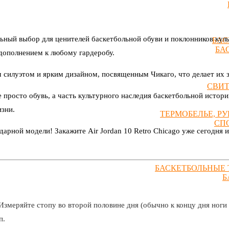
альный выбор для ценителей баскетбольной обуви и поклонников куль
БАС
БА
дополнением к любому гардеробу.
м силуэтом и ярким дизайном, посвященным Чикаго, что делает их 
СВИ
 не просто обувь, а часть культурного наследия баскетбольной ист
изни.
ТЕРМОБЕЛЬЕ, Р
СП
арной модели! Закажите Air Jordan 10 Retro Chicago уже сегодня и 
БАСКЕТБОЛЬНЫЕ 
Б
Измеряйте стопу во второй половине дня (обычно к концу дня ноги 
п.