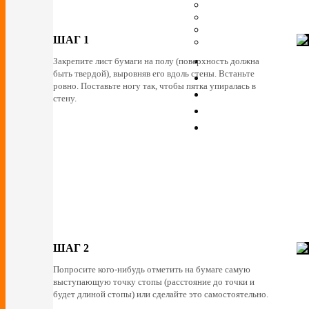
ШАГ 1
Закрепите лист бумаги на полу (поверхность должна
быть твердой), выровняв его вдоль стены. Встаньте
ровно. Поставьте ногу так, чтобы пятка упиралась в
стену.
ШАГ 2
Попросите кого-нибудь отметить на бумаге самую
выступающую точку стопы (расстояние до точки и
будет длиной стопы) или сделайте это самостоятельно.