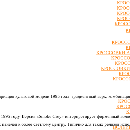
КРОС
КРОС
КРОС
КРОС
КРОСС
К
КРОССО
К
КРОССОВКИ A
КРОССО
КРОСС
КРОССОВКИ
КРО
КРОССО
риация культовой модели 1995 года: градиентный верх, комбинаци
КРОС
КРОС
К
в 1995 году. Версия «Smoke Grey» интерпретирует фирменный вол
 панелей к более светлому центру. Типично для таких релизов исп
ВОЛЕЙ