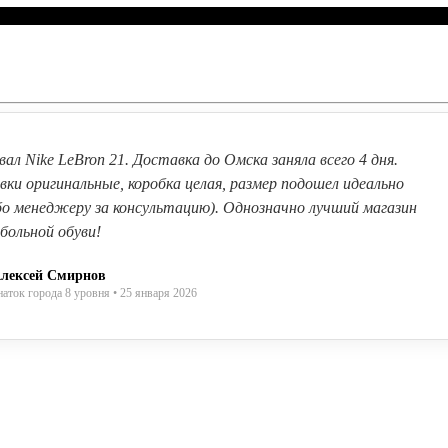
вал Nike LeBron 21. Доставка до Омска заняла всего 4 дня.
вки оригинальные, коробка целая, размер подошел идеально
бо менеджеру за консультацию). Однозначно лучший магазин
больной обуви!
лексей Смирнов
наток города 8 уровня • 25 января 2026