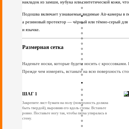
накладок из замши, нубука или синтетической кожи, чт
Подошва включает узнаваемые видимые Air‑камеры в пе
а резиновый протектор — чёрный или тёмно‑серый для 
и язычке.
Размерная сетка
Наденьте носки, которые будете носить с кроссовками. 
Прежде чем измерять, встаньте на всю поверхность сто
ШАГ 1
Закрепите лист бумаги на полу (поверхность должна
быть твердой), выровняв его вдоль стены. Встаньте
ровно. Поставьте ногу так, чтобы пятка упиралась в
стену.