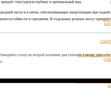
о придаёт текстурную глубину и премиальный вид.
редней части и в пятке, обеспечивающие амортизацию при ходьбе.
износостойкости и сцепления. В отдельных релизах могут присутс
БАС
БА
СВИ
Измеряйте стопу во второй половине дня (обычно к концу дня ноги 
ТЕРМОБЕЛЬЕ, Р
СП
п.
БАСКЕТБОЛЬНЫЕ 
Б