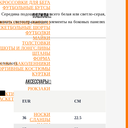
КРОССОВКИ ДЛЯ БЕГА
ФУТБОЛЬНЫЕ БУТСЫ
 Середина подошвы чаще всего белая или светло‑серая,
ОДЕЖДА
твовать светоотражающие элементы на боковых панелях
КЕТБОЛЬНЫЕ ДЖЕРСИ
СКЕТБОЛЬНЫЕ ШОРТЫ
ФУТБОЛКИ
МАЙКИ
ТОЛСТОВКИ
ТШОТЫ И ЛОНГСЛИВЫ
ШТАНЫ
ФОРМА
отекают).
УКАВА, НАКОЛЕННИКИ
ОРТИВНЫЕ КОСТЮМЫ
КУРТКИ
АКСЕССУАРЫ
РЮКЗАКИ
ТАКТИЧЕСКИЕ ДОСКИ
АСКЕТБОЛЬНЫЕ МЯЧИ
EUR
CM
КЕПКИ
ШАПКИ
НОСКИ
36
22.5
СЛАНЦЫ
ЧАСЫ