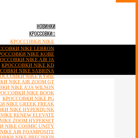
НОВИНКИ
КРОССОВКИ
КРОССОВКИ NIKE
ССОВКИ NIKE LEBRON
РОССОВКИ NIKE KOBE
ОССОВКИ NIKE AIR JA
КРОССОВКИ NIKE KD
СОВКИ NIKE SABRINA
ОССОВКИ NIKE KYRIE
КИ NIKE AIR ZOOM GT
КИ NIKE A’JA WILSON
РОССОВКИ NIKE BOOK
КРОССОВКИ NIKE PG
И NIKE GREEK FREAK
КИ NIKE HYPERDUNK
NIKE RENEW ELEVATE
NIKE ZOOM HYPERSET
 NIKE COSMIC UNITY
NIKE AIR FOAMPOSITE
ОВКИ NIKE PRECISION