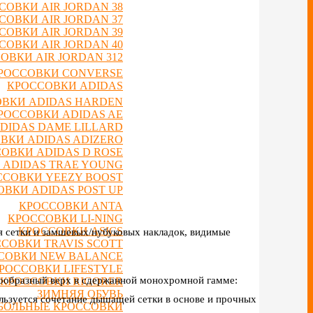
СОВКИ AIR JORDAN 38
СОВКИ AIR JORDAN 37
СОВКИ AIR JORDAN 39
СОВКИ AIR JORDAN 40
ОВКИ AIR JORDAN 312
РОССОВКИ CONVERSE
КРОССОВКИ ADIDAS
ВКИ ADIDAS HARDEN
РОССОВКИ ADIDAS AE
DIDAS DAME LILLARD
ВКИ ADIDAS ADIZERO
ОВКИ ADIDAS D ROSE
 ADIDAS TRAE YOUNG
ССОВКИ YEEZY BOOST
ВКИ ADIDAS POST UP
КРОССОВКИ ANTA
КРОССОВКИ LI-NING
КРОССОВКИ ASICS
я сетки и замшевых/нубуковых накладок, видимые
СОВКИ TRAVIS SCOTT
СОВКИ NEW BALANCE
РОССОВКИ LIFESTYLE
нообразный верх в сдержанной монохромной гамме:
КРОССОВКИ RIGORER
ЗИМНЯЯ ОБУВЬ
ользуется сочетание дышащей сетки в основе и прочных
БОЛЬНЫЕ КРОССОВКИ