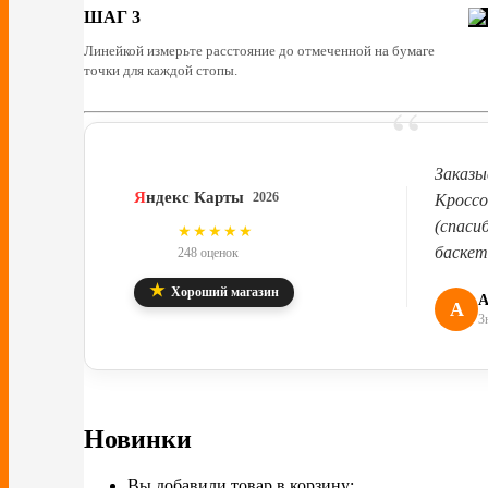
ШАГ 3
Линейкой измерьте расстояние до отмеченной на бумаге
точки для каждой стопы.
“
Заказы
Я
ндекс Карты
2026
Кроссо
(спаси
4.8
★★★★★
баскет
248 оценок
★
Хороший магазин
А
А
З
Новинки
Вы добавили товар в корзину: