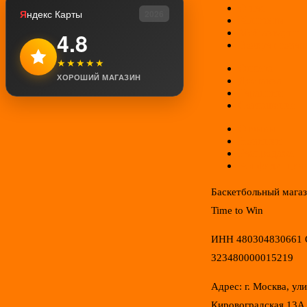
О нас
Я
ндекс Карты
2026
Контакты
Мой аккаунт
4.8
Возврат товар
★★★★★
Оплата
ХОРОШИЙ МАГАЗИН
Доставка
Гарантии
Соглашение
Отзывы
Новинки
Распродажа
Конфиденциал
Баскетбольный мага
Time to Win
ИНН 480304830661
323480000015219
Адрес: г. Москва, ул
Кировоградская 13А