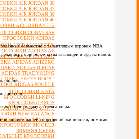
СОВКИ AIR JORDAN 38
СОВКИ AIR JORDAN 37
СОВКИ AIR JORDAN 39
СОВКИ AIR JORDAN 40
ОВКИ AIR JORDAN 312
РОССОВКИ CONVERSE
КРОССОВКИ ADIDAS
ВКИ ADIDAS HARDEN
 созданные совместно с талантливым игроком NBA
РОССОВКИ ADIDAS AE
, делая игру ещё более захватывающей и эффективной.
DIDAS DAME LILLARD
ВКИ ADIDAS ADIZERO
ОВКИ ADIDAS D ROSE
 ADIDAS TRAE YOUNG
ССОВКИ YEEZY BOOST
 площадке.
ВКИ ADIDAS POST UP
КРОССОВКИ ANTA
иляцию ног.
КРОССОВКИ LI-NING
КРОССОВКИ ASICS
 игрой Шея Гилджеса-Александера.
СОВКИ TRAVIS SCOTT
СОВКИ NEW BALANCE
РОССОВКИ LIFESTYLE
дополнением вашей спортивной экипировки, помогая
КРОССОВКИ RIGORER
ЗИМНЯЯ ОБУВЬ
БОЛЬНЫЕ КРОССОВКИ