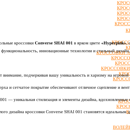
КРОС
КРОС
КРОС
КРОС
КРОСС
К
КРОССО
больные кроссовки
Converse SHAI 001
в ярком цвете
«Hyperpink»
,
К
т функциональность, инновационные технологии и стильный дизайн
КРОССОВКИ A
КРОССО
КРОСС
КРОССОВКИ
КРО
т внимание, подчеркивая вашу уникальность и харизму на игровой
КРОССО
рха и сетчатое покрытие обеспечивают отличное сцепление и вент
001 — уникальная стилизация и элементы дизайна, вдохновленные
КРОС
КРОС
К
лого дизайна кроссовки Converse SHAI 001 становятся идеальным 
ВОЛЕЙ