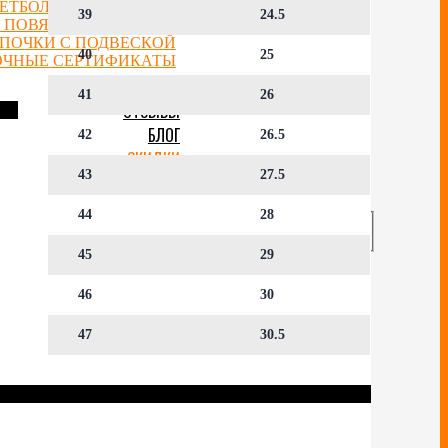
ЕТБОЛЬНЫЕ ФИГУРКИ
39
24.5
 ПОВЯЗКИ НА ГОЛОВУ
ЕПОЧКИ С ПОДВЕСКОЙ
40
25
ОЧНЫЕ СЕРТИФИКАТЫ
41
26
ОТЗЫВЫ
БЛОГ
42
26.5
СКИДКИ
43
27.5
АККАУНТ
44
28
45
29
46
30
47
30.5