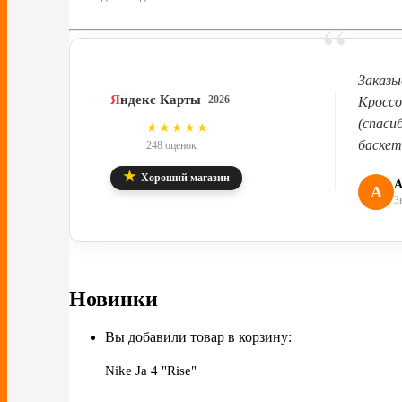
“
Заказы
Я
ндекс Карты
2026
Кроссо
(спаси
4.8
★★★★★
баскет
248 оценок
★
Хороший магазин
А
А
З
Новинки
Вы добавили товар в корзину:
Nike Ja 4 "Rise"