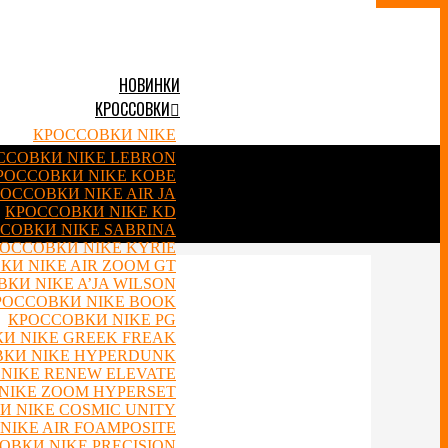
НОВИНКИ
КРОССОВКИ
КРОССОВКИ NIKE
ССОВКИ NIKE LEBRON
РОССОВКИ NIKE KOBE
ОССОВКИ NIKE AIR JA
КРОССОВКИ NIKE KD
СОВКИ NIKE SABRINA
ОССОВКИ NIKE KYRIE
КИ NIKE AIR ZOOM GT
КИ NIKE A’JA WILSON
РОССОВКИ NIKE BOOK
КРОССОВКИ NIKE PG
И NIKE GREEK FREAK
КИ NIKE HYPERDUNK
NIKE RENEW ELEVATE
NIKE ZOOM HYPERSET
 NIKE COSMIC UNITY
NIKE AIR FOAMPOSITE
ОВКИ NIKE PRECISION