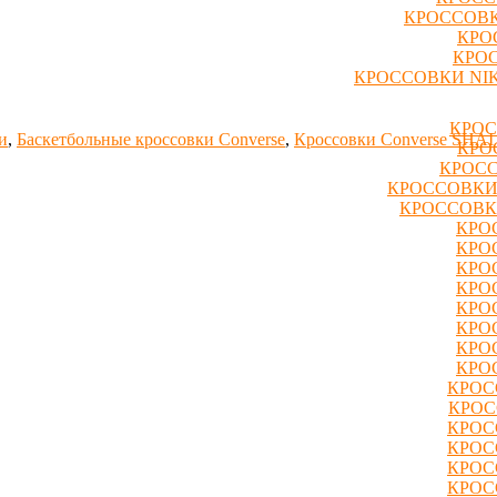
КРОССОВК
КРО
КРОС
КРОССОВКИ NIK
КРОС
и
,
Баскетбольные кроссовки Converse
,
Кроссовки Converse SHAI
КРО
КРОСС
КРОССОВКИ
КРОССОВК
КРО
КРО
КРО
КРО
КРО
КРО
КРО
КРО
КРОС
КРОС
КРОС
КРОС
КРОС
КРОС