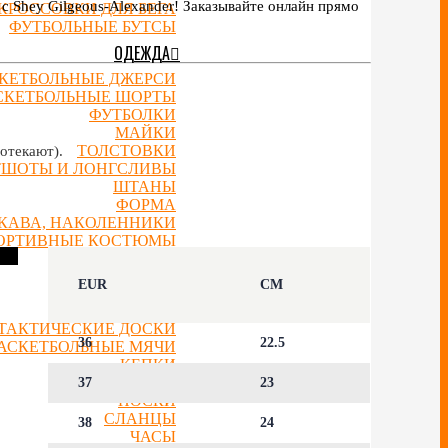
 Shey Gilgeous-Alexander! Заказывайте онлайн прямо
КРОССОВКИ ДЛЯ БЕГА
ФУТБОЛЬНЫЕ БУТСЫ
ОДЕЖДА
КЕТБОЛЬНЫЕ ДЖЕРСИ
СКЕТБОЛЬНЫЕ ШОРТЫ
ФУТБОЛКИ
МАЙКИ
ТОЛСТОВКИ
отекают).
ТШОТЫ И ЛОНГСЛИВЫ
ШТАНЫ
ФОРМА
УКАВА, НАКОЛЕННИКИ
ОРТИВНЫЕ КОСТЮМЫ
КУРТКИ
АКСЕССУАРЫ
EUR
CM
РЮКЗАКИ
ТАКТИЧЕСКИЕ ДОСКИ
36
22.5
АСКЕТБОЛЬНЫЕ МЯЧИ
КЕПКИ
ШАПКИ
37
23
НОСКИ
СЛАНЦЫ
38
24
ЧАСЫ