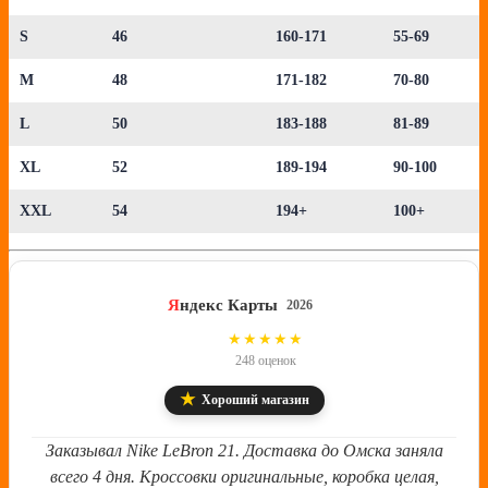
S
46
160-171
55-69
M
48
171-182
70-80
L
50
183-188
81-89
XL
52
189-194
90-100
XXL
54
194+
100+
Я
ндекс Карты
2026
4.8
★★★★★
248 оценок
★
Хороший магазин
Заказывал Nike LeBron 21. Доставка до Омска заняла
всего 4 дня. Кроссовки оригинальные, коробка целая,