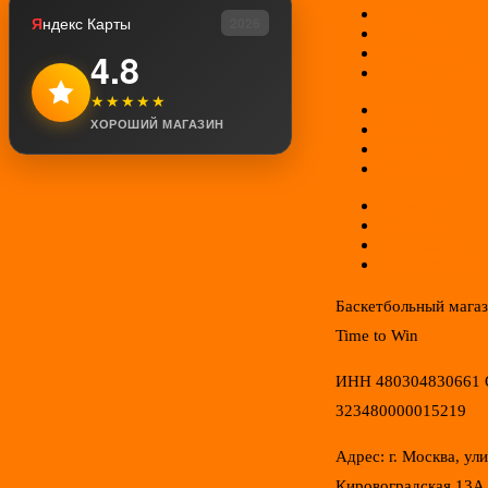
О нас
Я
ндекс Карты
2026
Контакты
Мой аккаунт
4.8
Возврат товар
★★★★★
Оплата
ХОРОШИЙ МАГАЗИН
Доставка
Гарантии
Соглашение
Отзывы
Новинки
Распродажа
Конфиденциал
Баскетбольный мага
Time to Win
ИНН 480304830661
323480000015219
Адрес: г. Москва, ул
Кировоградская 13А