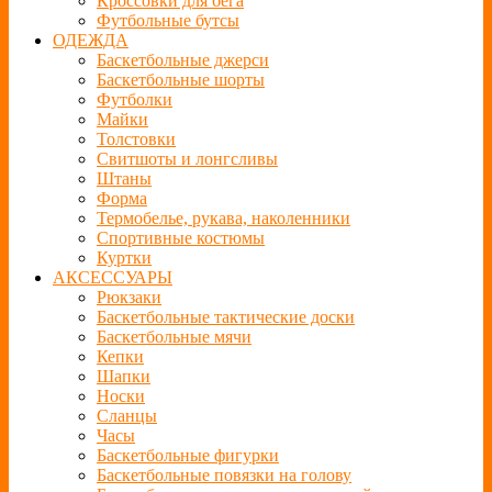
Кроссовки для бега
Футбольные бутсы
ОДЕЖДА
Баскетбольные джерси
Баскетбольные шорты
Футболки
Майки
Толстовки
Свитшоты и лонгсливы
Штаны
Форма
Термобелье, рукава, наколенники
Спортивные костюмы
Куртки
АКСЕССУАРЫ
Рюкзаки
Баскетбольные тактические доски
Баскетбольные мячи
Кепки
Шапки
Носки
Сланцы
Часы
Баскетбольные фигурки
Баскетбольные повязки на голову