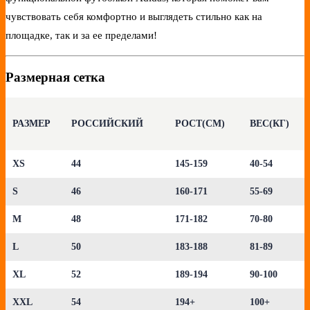
чувствовать себя комфортно и выглядеть стильно как на
площадке, так и за ее пределами!
Размерная сетка
РАЗМЕР
РОССИЙСКИЙ
РОСТ(СМ)
ВЕС(КГ)
XS
44
145-159
40-54
S
46
160-171
55-69
M
48
171-182
70-80
L
50
183-188
81-89
XL
52
189-194
90-100
XXL
54
194+
100+