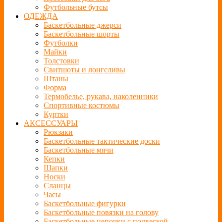
Футбольные бутсы
ОДЕЖДА
Баскетбольные джерси
Баскетбольные шорты
Футболки
Майки
Толстовки
Свитшоты и лонгсливы
Штаны
Форма
Термобелье, рукава, наколенники
Спортивные костюмы
Куртки
АКСЕССУАРЫ
Рюкзаки
Баскетбольные тактические доски
Баскетбольные мячи
Кепки
Шапки
Носки
Сланцы
Часы
Баскетбольные фигурки
Баскетбольные повязки на голову
Баскетбольные цепочки с подвеской