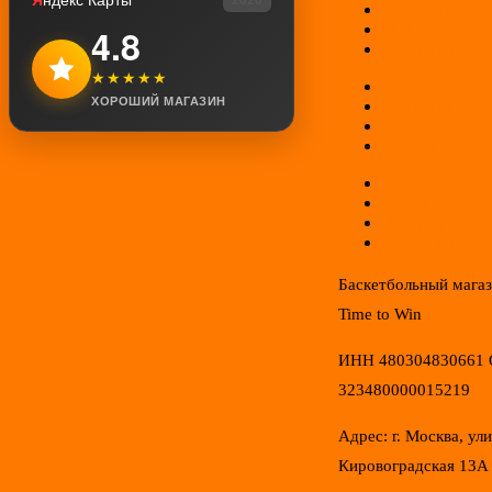
Контакты
Мой аккаунт
4.8
Возврат товар
★★★★★
Оплата
ХОРОШИЙ МАГАЗИН
Доставка
Гарантии
Соглашение
Отзывы
Новинки
Распродажа
Конфиденциал
Баскетбольный мага
Time to Win
ИНН 480304830661
323480000015219
Адрес: г. Москва, ул
Кировоградская 13А