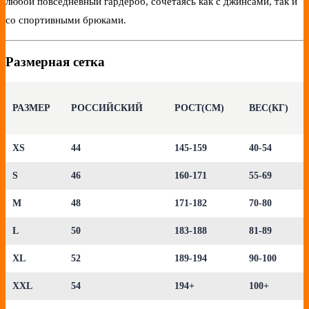
любой повседневный гардероб, сочетаясь как с джинсами, так и
со спортивными брюками.
Размерная сетка
РАЗМЕР
РОССИЙСКИЙ
РОСТ(СМ)
ВЕС(КГ)
XS
44
145-159
40-54
S
46
160-171
55-69
M
48
171-182
70-80
L
50
183-188
81-89
XL
52
189-194
90-100
XXL
54
194+
100+