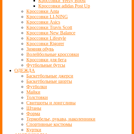
Кроссовки Yeezy Boost
Кроссовки adidas Post Up
Кроссовки Anta
Кроссовки LI-NING
Кроссовки Asics
Кроссовки Travis Scott
Кроссовки New Balance
Кроссовки Lifestyle
Кроссовки Rigorer
Зимняя обувь
Волейбольные кроссовки
Кроссовки для бега
Футбольные бутсы
ОДЕЖДА
Баскетбольные джерси
Баскетбольные шорты
Футболки
Майки
Толстовки
Свитшоты и лонгсливы
Штаны
Форма
Термобелье, рукава, наколенники
Спортивные костюмы
Куртки