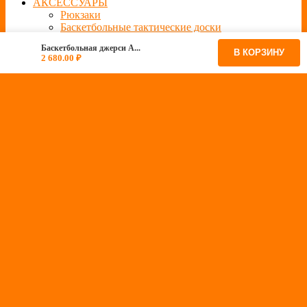
АКСЕССУАРЫ
Рюкзаки
Баскетбольные тактические доски
Баскетбольные мячи
Баскетбольная джерси A...
Кепки
В КОРЗИНУ
2 680.00
₽
Шапки
Носки
Сланцы
Часы
Баскетбольные фигурки
Баскетбольные повязки на голову
Баскетбольные цепочки с подвеской
Подарочные сертификаты
ОТЗЫВЫ
БЛОГ
СКИДКИ
АККАУНТ