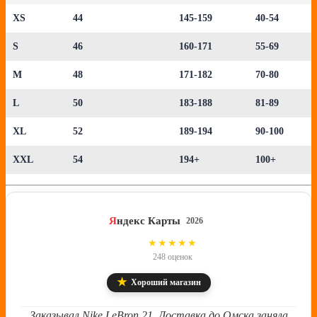
XS
44
145-159
40-54
S
46
160-171
55-69
M
48
171-182
70-80
L
50
183-188
81-89
XL
52
189-194
90-100
XXL
54
194+
100+
Я
ндекс Карты
2026
4.8
★★★★★
248 оценок
★
Хороший магазин
Заказывал Nike LeBron 21. Доставка до Омска заняла