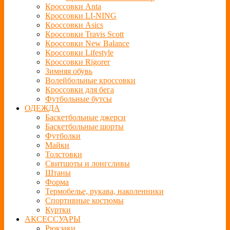
Кроссовки Anta
Кроссовки LI-NING
Кроссовки Asics
Кроссовки Travis Scott
Кроссовки New Balance
Кроссовки Lifestyle
Кроссовки Rigorer
Зимняя обувь
Волейбольные кроссовки
Кроссовки для бега
Футбольные бутсы
ОДЕЖДА
Баскетбольные джерси
Баскетбольные шорты
Футболки
Майки
Толстовки
Свитшоты и лонгсливы
Штаны
Форма
Термобелье, рукава, наколенники
Спортивные костюмы
Куртки
АКСЕССУАРЫ
Рюкзаки