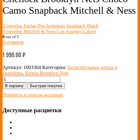
Camo Snapback Mitchell & Ness
Снепбек Jordan Pro Jumpman Snapback Black
Снепбек Mitchell & Ness Los Angeles Lakers
0
out of 5
0
отзывов
1 990.00
₽
Артикул:
1003304
Категории:
Баскетбольные кепки и
снепбеки
,
Кепки Brooklyn Nets
В корзину
Быстрая покупка
Добавить в список желаний
Доступные расцветки