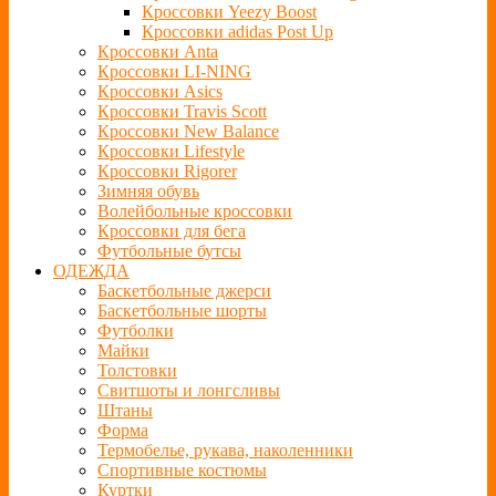
Кроссовки Yeezy Boost
Кроссовки adidas Post Up
Кроссовки Anta
Кроссовки LI-NING
Кроссовки Asics
Кроссовки Travis Scott
Кроссовки New Balance
Кроссовки Lifestyle
Кроссовки Rigorer
Зимняя обувь
Волейбольные кроссовки
Кроссовки для бега
Футбольные бутсы
ОДЕЖДА
Баскетбольные джерси
Баскетбольные шорты
Футболки
Майки
Толстовки
Свитшоты и лонгсливы
Штаны
Форма
Термобелье, рукава, наколенники
Спортивные костюмы
Куртки