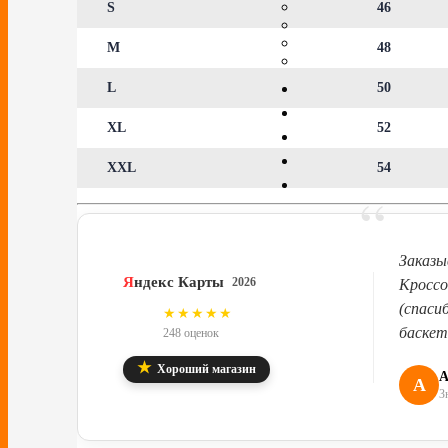
S
46
M
48
L
50
XL
52
XXL
54
“
Заказы
Я
ндекс Карты
2026
Кроссо
(спаси
4.8
★★★★★
баскет
248 оценок
★
Хороший магазин
А
А
З