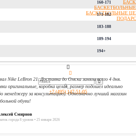
БАСК
160-171
БАСКЕТБОЛЬНЫЕ
БАСКЕТБОЛЬНЫЕ Ц
171-182
ПОДАР
183-188
189-194
194+
вал Nike LeBron 21. Доставка до Омска заняла всего 4 дня.
0
вки оригинальные, коробка целая, размер подошел идеально
+7 (495) 147-51-05
бо менеджеру за консультацию). Однозначно лучший магазин
больной обуви!
лексей Смирнов
наток города 8 уровня • 25 января 2026