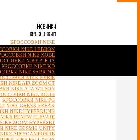
НОВИНКИ
КРОССОВКИ
КРОССОВКИ NIKE
ССОВКИ NIKE LEBRON
РОССОВКИ NIKE KOBE
ОССОВКИ NIKE AIR JA
КРОССОВКИ NIKE KD
СОВКИ NIKE SABRINA
ОССОВКИ NIKE KYRIE
КИ NIKE AIR ZOOM GT
КИ NIKE A’JA WILSON
РОССОВКИ NIKE BOOK
КРОССОВКИ NIKE PG
И NIKE GREEK FREAK
КИ NIKE HYPERDUNK
NIKE RENEW ELEVATE
NIKE ZOOM HYPERSET
 NIKE COSMIC UNITY
NIKE AIR FOAMPOSITE
ОВКИ NIKE PRECISION