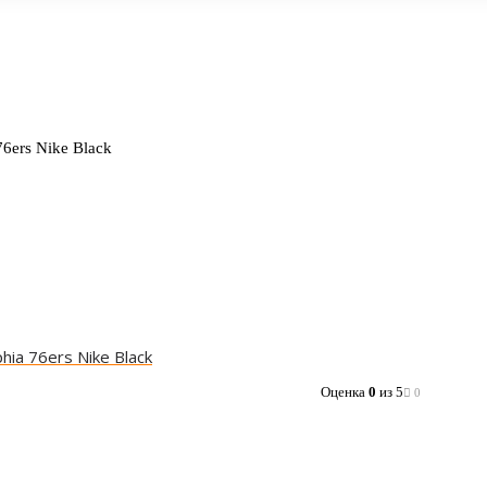
6ers Nike Black
ia 76ers Nike Black
Оценка
0
из 5
0