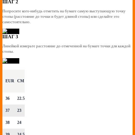
ШАГ 2
Попросите кого-нибудь отметить на бумаге самую выступающую точку
стопы (расстояние до точки и будет длиной стопы) или сделайте это
самостоятельно.
ШАГ 3
Линейкой измерьте расстояние до отмеченной на бумаге точки для каждой
стопы.
EUR
CM
36
22.5
37
23
38
24
39
24.5