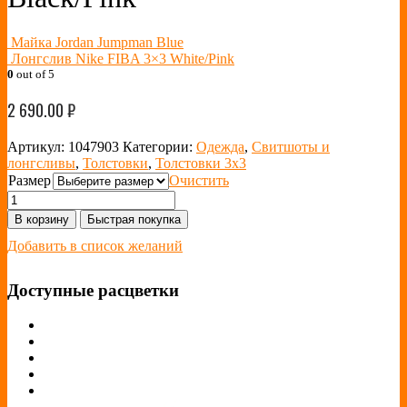
Майка Jordan Jumpman Blue
Лонгслив Nike FIBA 3×3 White/Pink
0
out of 5
2 690.00
₽
Артикул:
1047903
Категории:
Одежда
,
Свитшоты и
лонгсливы
,
Толстовки
,
Толстовки 3x3
Размер
Очистить
В корзину
Быстрая покупка
Добавить в список желаний
Доступные расцветки