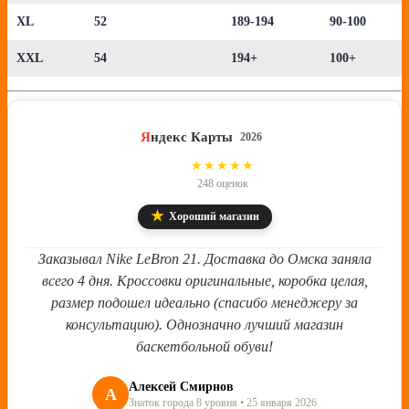
XL
52
189-194
90-100
XXL
54
194+
100+
Я
ндекс Карты
2026
4.8
★★★★★
248 оценок
★
Хороший магазин
Заказывал Nike LeBron 21. Доставка до Омска заняла
всего 4 дня. Кроссовки оригинальные, коробка целая,
размер подошел идеально (спасибо менеджеру за
консультацию). Однозначно лучший магазин
баскетбольной обуви!
Алексей Смирнов
А
Знаток города 8 уровня • 25 января 2026