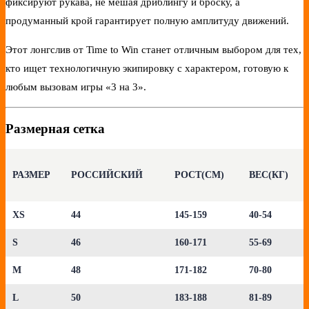
фиксируют рукава, не мешая дриблингу и броску, а
продуманный крой гарантирует полную амплитуду движений.
Этот лонгслив от Time to Win станет отличным выбором для тех,
кто ищет технологичную экипировку с характером, готовую к
любым вызовам игры «3 на 3».
Размерная сетка
РАЗМЕР
РОССИЙСКИЙ
РОСТ(СМ)
ВЕС(КГ)
XS
44
145-159
40-54
S
46
160-171
55-69
M
48
171-182
70-80
L
50
183-188
81-89