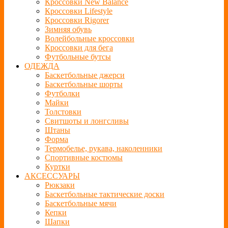
Кроссовки New Balance
Кроссовки Lifestyle
Кроссовки Rigorer
Зимняя обувь
Волейбольные кроссовки
Кроссовки для бега
Футбольные бутсы
ОДЕЖДА
Баскетбольные джерси
Баскетбольные шорты
Футболки
Майки
Толстовки
Свитшоты и лонгсливы
Штаны
Форма
Термобелье, рукава, наколенники
Спортивные костюмы
Куртки
АКСЕССУАРЫ
Рюкзаки
Баскетбольные тактические доски
Баскетбольные мячи
Кепки
Шапки