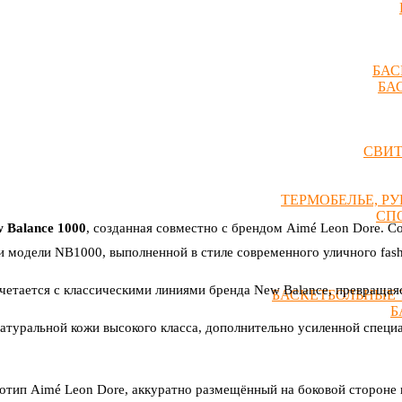
БАС
БА
СВИ
ТЕРМОБЕЛЬЕ, Р
СП
 Balance 1000
, созданная совместно с брендом Aimé Leon Dore. С
и модели NB1000, выполненной в стиле современного уличного fash
очетается с классическими линиями бренда New Balance, превращаяс
БАСКЕТБОЛЬНЫЕ 
Б
 натуральной кожи высокого класса, дополнительно усиленной спец
готип Aimé Leon Dore, аккуратно размещённый на боковой стороне