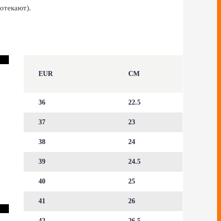
отекают).
EUR
CM
36
22.5
37
23
38
24
39
24.5
40
25
41
26
42
26.5