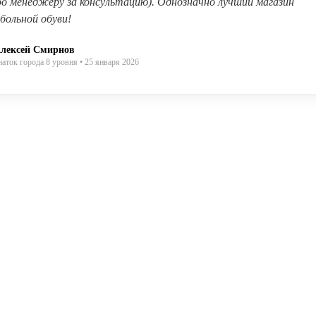
бо менеджеру за консультацию). Однозначно лучший магазин
больной обуви!
лексей Смирнов
наток города 8 уровня • 25 января 2026