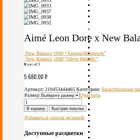
Aimé Leon Dore x New Bala
New Balance 1000 “Angora/Moonrock”
New Balance 1000 “Silver Metallic”
0
out of 5
5 680.00
₽
Артикул:
210453444465
Категории:
Баскетбольные к
Размер
Очистить
В корзину
Быстрая покупка
Добавить в список желаний
Доступные расцветки