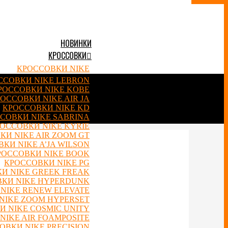
НОВИНКИ
КРОССОВКИ
КРОССОВКИ NIKE
ССОВКИ NIKE LEBRON
РОССОВКИ NIKE KOBE
ОССОВКИ NIKE AIR JA
КРОССОВКИ NIKE KD
СОВКИ NIKE SABRINA
ОССОВКИ NIKE KYRIE
КИ NIKE AIR ZOOM GT
КИ NIKE A’JA WILSON
РОССОВКИ NIKE BOOK
КРОССОВКИ NIKE PG
И NIKE GREEK FREAK
КИ NIKE HYPERDUNK
NIKE RENEW ELEVATE
NIKE ZOOM HYPERSET
 NIKE COSMIC UNITY
NIKE AIR FOAMPOSITE
ОВКИ NIKE PRECISION