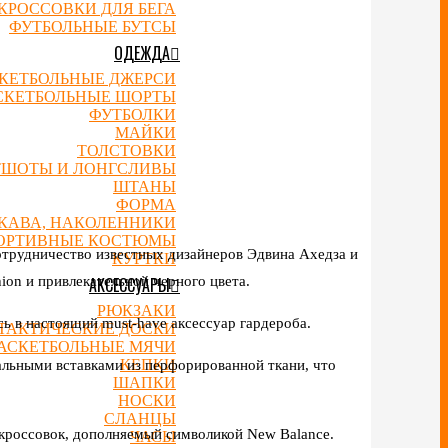
КРОССОВКИ ДЛЯ БЕГА
ФУТБОЛЬНЫЕ БУТСЫ
ОДЕЖДА
КЕТБОЛЬНЫЕ ДЖЕРСИ
СКЕТБОЛЬНЫЕ ШОРТЫ
ФУТБОЛКИ
МАЙКИ
ТОЛСТОВКИ
ТШОТЫ И ЛОНГСЛИВЫ
ШТАНЫ
ФОРМА
УКАВА, НАКОЛЕННИКИ
ОРТИВНЫЕ КОСТЮМЫ
отрудничество известных дизайнеров Эдвина Ахедза и
КУРТКИ
ion и привлекательной черного цвета.
АКСЕССУАРЫ
РЮКЗАКИ
ь в настоящий must-have аксессуар гардероба.
ТАКТИЧЕСКИЕ ДОСКИ
АСКЕТБОЛЬНЫЕ МЯЧИ
КЕПКИ
иальными вставками из перфорированной ткани, что
ШАПКИ
НОСКИ
СЛАНЦЫ
 кроссовок, дополняемый символикой New Balance.
ЧАСЫ