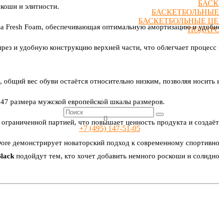
БАСК
коши и элитности.
БАСКЕТБОЛЬНЫЕ
БАСКЕТБОЛЬНЫЕ Ц
а Fresh Foam, обеспечивающая оптимальную амортизацию и удобно
ПОДАР
рез и удобную конструкцию верхней части, что облегчает процесс
, общий вес обуви остаётся относительно низким, позволяя носить 
 47 размера мужской европейской шкалы размеров.
0
 ограниченной партией, что повышает ценность продукта и создаёт
+7 (495) 147-51-05
Dore демонстрирует новаторский подход к современному спортивн
lack
подойдут тем, кто хочет добавить немного роскоши и солидно