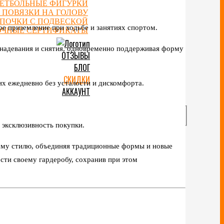
ЕТБОЛЬНЫЕ ФИГУРКИ
 ПОВЯЗКИ НА ГОЛОВУ
ЕПОЧКИ С ПОДВЕСКОЙ
е приземление при ходьбе и занятиях спортом.
ОЧНЫЕ СЕРТИФИКАТЫ
 надевания и снятия, одновременно поддерживая форму
ОТЗЫВЫ
БЛОГ
СКИДКИ
их ежедневно без усталости и дискомфорта.
АККАУНТ
 эксклюзивность покупки.
ому стилю, объединяя традиционные формы и новые
сти своему гардеробу, сохранив при этом