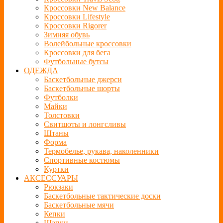
Кроссовки New Balance
Кроссовки Lifestyle
Кроссовки Rigorer
Зимняя обувь
Волейбольные кроссовки
Кроссовки для бега
Футбольные бутсы
ОДЕЖДА
Баскетбольные джерси
Баскетбольные шорты
Футболки
Майки
Толстовки
Свитшоты и лонгсливы
Штаны
Форма
Термобелье, рукава, наколенники
Спортивные костюмы
Куртки
АКСЕССУАРЫ
Рюкзаки
Баскетбольные тактические доски
Баскетбольные мячи
Кепки
Шапки