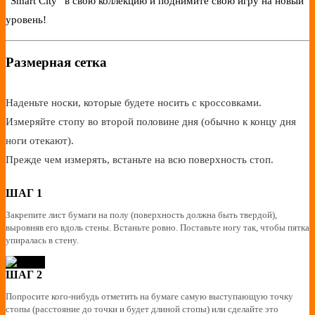
“Smart City” в свою коллекцию и поднимите свою игру на новый
уровень!
Размерная сетка
Наденьте носки, которые будете носить с кроссовками.
Измеряйте стопу во второй половине дня (обычно к концу дня
ноги отекают).
Прежде чем измерять, встаньте на всю поверхность стоп.
ШАГ 1
Закрепите лист бумаги на полу (поверхность должна быть твердой),
выровняв его вдоль стены. Встаньте ровно. Поставьте ногу так, чтобы пятка
упиралась в стену.
ШАГ 2
Попросите кого-нибудь отметить на бумаге самую выступающую точку
стопы (расстояние до точки и будет длиной стопы) или сделайте это