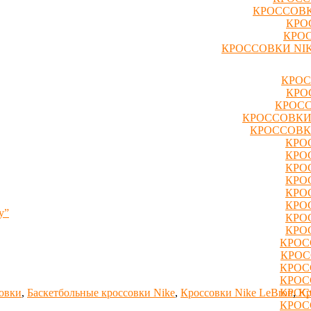
КРОССОВК
КРО
КРОС
КРОССОВКИ NIK
КРОС
КРО
КРОСС
КРОССОВКИ
КРОССОВК
КРО
КРО
КРО
КРО
КРО
КРО
y”
КРО
КРО
КРОС
КРОС
КРОС
КРОС
совки
,
Баскетбольные кроссовки Nike
,
Кроссовки Nike LeBron
,
Кр
КРОС
КРОС