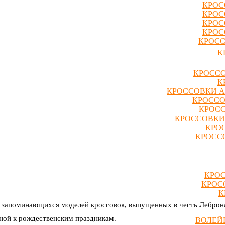
КРОС
КРОС
КРОС
КРОС
КРОСС
К
КРОССО
К
КРОССОВКИ A
КРОССО
КРОСС
КРОССОВКИ
КРО
КРОССО
КРОС
КРОС
К
 и запоминающихся моделей кроссовок, выпущенных в честь Леброн
нной к рождественским праздникам.
ВОЛЕЙ