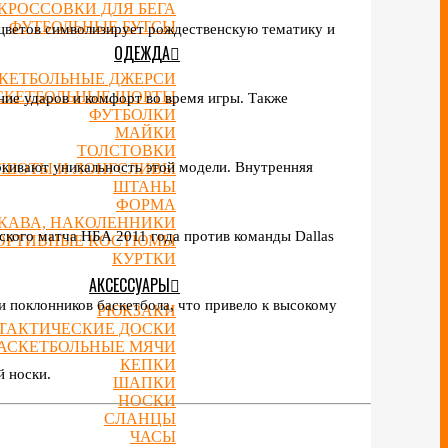
КРОССОВКИ ДЛЯ БЕГА
ФУТБОЛЬНЫЕ БУТСЫ
р цветов символизирует рождественскую тематику и
ОДЕЖДА
КЕТБОЛЬНЫЕ ДЖЕРСИ
СКЕТБОЛЬНЫЕ ШОРТЫ
ние ударов и комфорт во время игры. Также
ФУТБОЛКИ
МАЙКИ
ТОЛСТОВКИ
еркивают уникальность этой модели. Внутренняя
ТШОТЫ И ЛОНГСЛИВЫ
ШТАНЫ
ФОРМА
УКАВА, НАКОЛЕННИКИ
ского матча НБА 2011 года против команды Dallas
ОРТИВНЫЕ КОСТЮМЫ
КУРТКИ
АКСЕССУАРЫ
и поклонников баскетбола, что привело к высокому
РЮКЗАКИ
ТАКТИЧЕСКИЕ ДОСКИ
АСКЕТБОЛЬНЫЕ МЯЧИ
КЕПКИ
й носки.
ШАПКИ
НОСКИ
СЛАНЦЫ
ЧАСЫ