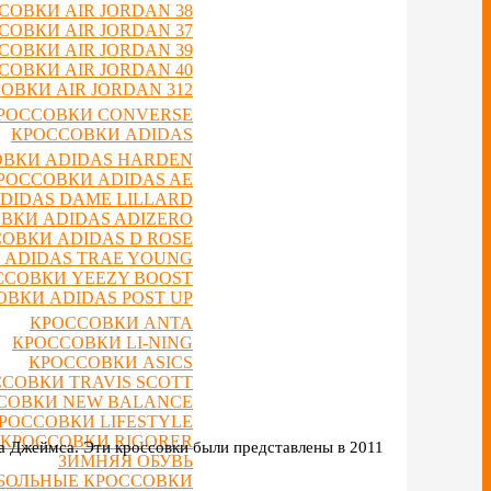
СОВКИ AIR JORDAN 38
СОВКИ AIR JORDAN 37
СОВКИ AIR JORDAN 39
СОВКИ AIR JORDAN 40
ОВКИ AIR JORDAN 312
РОССОВКИ CONVERSE
КРОССОВКИ ADIDAS
ВКИ ADIDAS HARDEN
РОССОВКИ ADIDAS AE
DIDAS DAME LILLARD
ВКИ ADIDAS ADIZERO
ОВКИ ADIDAS D ROSE
 ADIDAS TRAE YOUNG
ССОВКИ YEEZY BOOST
ВКИ ADIDAS POST UP
КРОССОВКИ ANTA
КРОССОВКИ LI-NING
КРОССОВКИ ASICS
СОВКИ TRAVIS SCOTT
СОВКИ NEW BALANCE
РОССОВКИ LIFESTYLE
КРОССОВКИ RIGORER
а Джеймса. Эти кроссовки были представлены в 2011
ЗИМНЯЯ ОБУВЬ
БОЛЬНЫЕ КРОССОВКИ