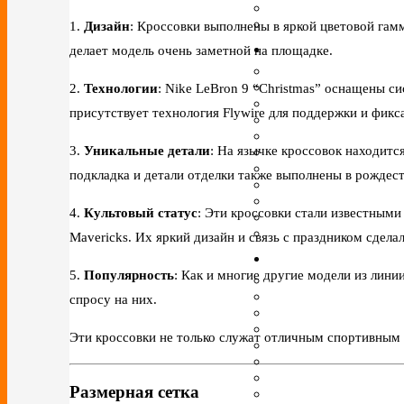
1.
Дизайн
: Кроссовки выполнены в яркой цветовой гам
делает модель очень заметной на площадке.
2.
Технологии
: Nike LeBron 9 “Christmas” оснащены с
присутствует технология Flywire для поддержки и фикс
3.
Уникальные детали
: На язычке кроссовок находитс
подкладка и детали отделки также выполнены в рождест
4.
Культовый статус
: Эти кроссовки стали известными
Mavericks. Их яркий дизайн и связь с праздником сдел
5.
Популярность
: Как и многие другие модели из лини
спросу на них.
Эти кроссовки не только служат отличным спортивным 
Размерная сетка