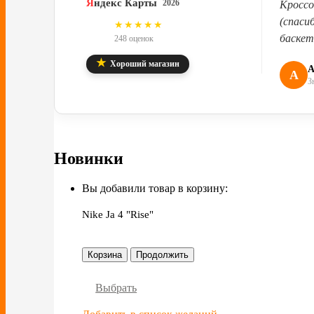
Я
ндекс Карты
2026
Кроссо
(спаси
4.8
★★★★★
баскет
248 оценок
★
Хороший магазин
А
А
З
Новинки
Вы добавили товар в корзину:
Nike Ja 4 "Rise"
Корзина
Продолжить
Выбрать