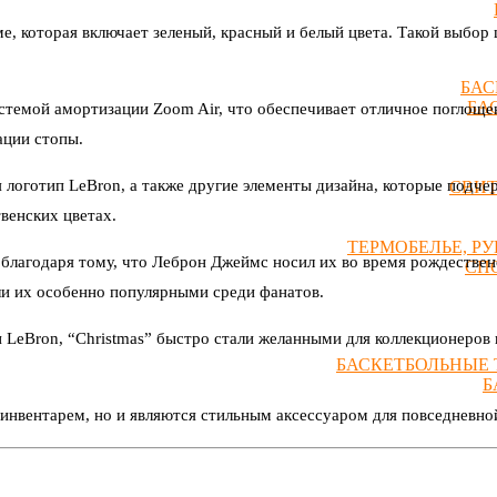
ме, которая включает зеленый, красный и белый цвета. Такой выбо
БАС
БА
истемой амортизации Zoom Air, что обеспечивает отличное поглоще
ации стопы.
я логотип LeBron, а также другие элементы дизайна, которые подч
СВИ
венских цветах.
ТЕРМОБЕЛЬЕ, Р
 благодаря тому, что Леброн Джеймс носил их во время рождествен
СП
али их особенно популярными среди фанатов.
и LeBron, “Christmas” быстро стали желанными для коллекционеров 
БАСКЕТБОЛЬНЫЕ 
Б
инвентарем, но и являются стильным аксессуаром для повседневно