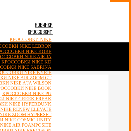
НОВИНКИ
КРОССОВКИ
КРОССОВКИ NIKE
ССОВКИ NIKE LEBRON
РОССОВКИ NIKE KOBE
ОССОВКИ NIKE AIR JA
КРОССОВКИ NIKE KD
СОВКИ NIKE SABRINA
ОССОВКИ NIKE KYRIE
КИ NIKE AIR ZOOM GT
КИ NIKE A’JA WILSON
РОССОВКИ NIKE BOOK
КРОССОВКИ NIKE PG
И NIKE GREEK FREAK
КИ NIKE HYPERDUNK
NIKE RENEW ELEVATE
NIKE ZOOM HYPERSET
 NIKE COSMIC UNITY
NIKE AIR FOAMPOSITE
ОВКИ NIKE PRECISION