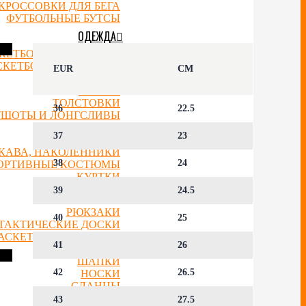
КРОССОВКИ ДЛЯ БЕГА
ФУТБОЛЬНЫЕ БУТСЫ
ОДЕЖДА
КЕТБОЛЬНЫЕ ДЖЕРСИ
СКЕТБОЛЬНЫЕ ШОРТЫ
EUR
CM
ФУТБОЛКИ
МАЙКИ
ТОЛСТОВКИ
36
22.5
ТШОТЫ И ЛОНГСЛИВЫ
ШТАНЫ
37
23
ФОРМА
УКАВА, НАКОЛЕННИКИ
38
24
ОРТИВНЫЕ КОСТЮМЫ
КУРТКИ
39
24.5
АКСЕССУАРЫ
РЮКЗАКИ
40
25
ТАКТИЧЕСКИЕ ДОСКИ
АСКЕТБОЛЬНЫЕ МЯЧИ
41
26
КЕПКИ
ШАПКИ
42
26.5
НОСКИ
СЛАНЦЫ
ЧАСЫ
43
27.5