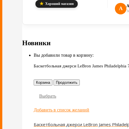
★
Хороший магазин
А
А
З
Новинки
Вы добавили товар в корзину:
Баскетбольная джерси LeBron James Philadelphia 7
Корзина
Продолжить
Выбрать
Добавить в список желаний
Баскетбольная джерси LeBron James Philadelph