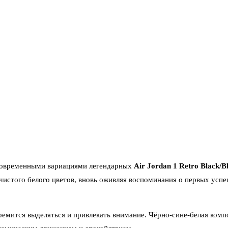
 современными вариациями легендарных
Air Jordan 1 Retro Black/B
 чистого белого цветов, вновь оживляя воспоминания о первых усп
тремится выделяться и привлекать внимание. Чёрно-сине-белая ком