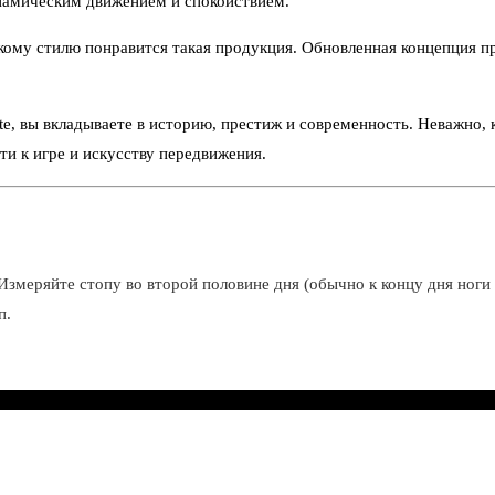
инамическим движением и спокойствием.
кому стилю понравится такая продукция. Обновленная концепция п
ite, вы вкладываете в историю, престиж и современность. Неважно,
ти к игре и искусству передвижения.
Измеряйте стопу во второй половине дня (обычно к концу дня ноги 
п.