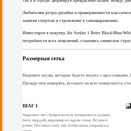
так и в городе, формируя прекрасный баланс между д
Любителям ретро-дизайна и приверженности классичес
занятия спортом и стремление к самовыражению.
Инвестируя в покупку Air Jordan 1 Retro Black/Blue/Wh
потребности всех поколений, становясь символом страс
Размерная сетка
Наденьте носки, которые будете носить с кроссовками. 
Прежде чем измерять, встаньте на всю поверхность сто
ШАГ 1
Закрепите лист бумаги на полу (поверхность должна
быть твердой), выровняв его вдоль стены. Встаньте
ровно. Поставьте ногу так, чтобы пятка упиралась в
стену.