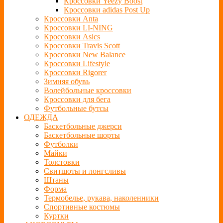
Кроссовки Yeezy Boost
Кроссовки adidas Post Up
Кроссовки Anta
Кроссовки LI-NING
Кроссовки Asics
Кроссовки Travis Scott
Кроссовки New Balance
Кроссовки Lifestyle
Кроссовки Rigorer
Зимняя обувь
Волейбольные кроссовки
Кроссовки для бега
Футбольные бутсы
ОДЕЖДА
Баскетбольные джерси
Баскетбольные шорты
Футболки
Майки
Толстовки
Свитшоты и лонгсливы
Штаны
Форма
Термобелье, рукава, наколенники
Спортивные костюмы
Куртки