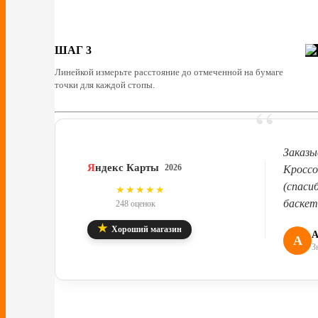
ШАГ 3
Линейкой измерьте расстояние до отмеченной на бумаге
точки для каждой стопы.
“
Заказы
Я
ндекс Карты
2026
Кроссо
(спаси
4.8
★★★★★
баскет
248 оценок
★
Хороший магазин
А
А
З