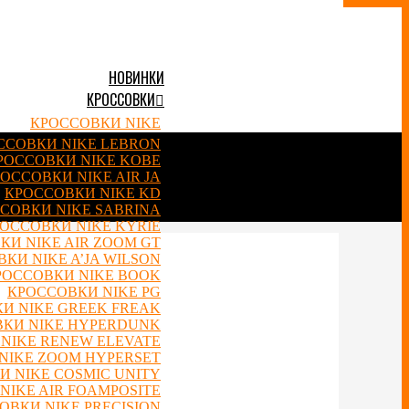
НОВИНКИ
КРОССОВКИ
КРОССОВКИ NIKE
ССОВКИ NIKE LEBRON
РОССОВКИ NIKE KOBE
ОССОВКИ NIKE AIR JA
КРОССОВКИ NIKE KD
СОВКИ NIKE SABRINA
ОССОВКИ NIKE KYRIE
КИ NIKE AIR ZOOM GT
КИ NIKE A’JA WILSON
РОССОВКИ NIKE BOOK
КРОССОВКИ NIKE PG
И NIKE GREEK FREAK
КИ NIKE HYPERDUNK
NIKE RENEW ELEVATE
NIKE ZOOM HYPERSET
 NIKE COSMIC UNITY
NIKE AIR FOAMPOSITE
ОВКИ NIKE PRECISION