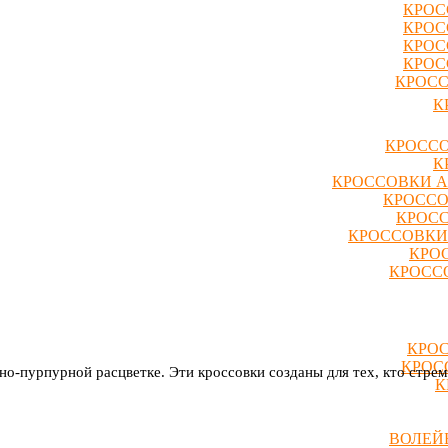
КРОС
КРОС
КРОС
КРОС
КРОСС
К
КРОССО
К
КРОССОВКИ A
КРОССО
КРОСС
КРОССОВКИ
КРО
КРОССО
КРОС
КРОС
но-пурпурной расцветке. Эти кроссовки созданы для тех, кто стр
К
ВОЛЕЙ