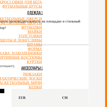
КРОССОВКИ ДЛЯ БЕГА
ФУТБОЛЬНЫЕ БУТСЫ
ОДЕЖДА
КЕТБОЛЬНЫЕ ДЖЕРСИ
ичную производительность на площадке и стильный
СКЕТБОЛЬНЫЕ ШОРТЫ
ФУТБОЛКИ
бор!
МАЙКИ
ТОЛСТОВКИ
ТШОТЫ И ЛОНГСЛИВЫ
ШТАНЫ
ФОРМА
УКАВА, НАКОЛЕННИКИ
ОРТИВНЫЕ КОСТЮМЫ
КУРТКИ
отекают).
АКСЕССУАРЫ
РЮКЗАКИ
ТАКТИЧЕСКИЕ ДОСКИ
АСКЕТБОЛЬНЫЕ МЯЧИ
КЕПКИ
ШАПКИ
НОСКИ
EUR
CM
СЛАНЦЫ
ЧАСЫ