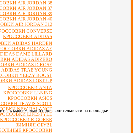
СОВКИ AIR JORDAN 38
СОВКИ AIR JORDAN 37
СОВКИ AIR JORDAN 39
СОВКИ AIR JORDAN 40
ОВКИ AIR JORDAN 312
РОССОВКИ CONVERSE
КРОССОВКИ ADIDAS
ВКИ ADIDAS HARDEN
РОССОВКИ ADIDAS AE
DIDAS DAME LILLARD
ВКИ ADIDAS ADIZERO
ОВКИ ADIDAS D ROSE
 ADIDAS TRAE YOUNG
ССОВКИ YEEZY BOOST
ВКИ ADIDAS POST UP
КРОССОВКИ ANTA
КРОССОВКИ LI-NING
КРОССОВКИ ASICS
СОВКИ TRAVIS SCOTT
СОВКИ NEW BALANCE
емится к максимальной производительности на площадке
РОССОВКИ LIFESTYLE
КРОССОВКИ RIGORER
ЗИМНЯЯ ОБУВЬ
БОЛЬНЫЕ КРОССОВКИ