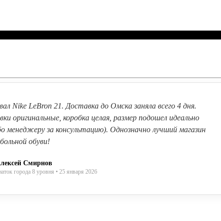
вал Nike LeBron 21. Доставка до Омска заняла всего 4 дня.
вки оригинальные, коробка целая, размер подошел идеально
бо менеджеру за консультацию). Однозначно лучший магазин
больной обуви!
лексей Смирнов
наток города 8 уровня • 25 января 2026