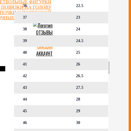
ЕТБОЛЬНЫЕ ФИГУРКИ
36
22.5
 ПОВЯЗКИ НА ГОЛОВУ
ЕПОЧКИ С ПОДВЕСКОЙ
ОЧНЫЕ СЕРТИФИКАТЫ
37
23
38
24
ОТЗЫВЫ
БЛОГ
39
24.5
СКИДКИ
АККАУНТ
40
25
41
26
42
26.5
43
27.5
44
28
45
29
46
30