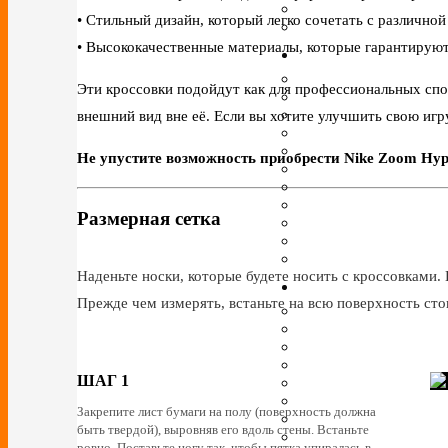
• Стильный дизайн, который легко сочетать с различно
• Высококачественные материалы, которые гарантируют
Эти кроссовки подойдут как для профессиональных спо
внешний вид вне её. Если вы хотите улучшить свою игру
Не упустите возможность приобрести Nike Zoom Hype
Размерная сетка
Наденьте носки, которые будете носить с кроссовками. 
Прежде чем измерять, встаньте на всю поверхность сто
ШАГ 1
Закрепите лист бумаги на полу (поверхность должна
быть твердой), выровняв его вдоль стены. Встаньте
ровно. Поставьте ногу так, чтобы пятка упиралась в