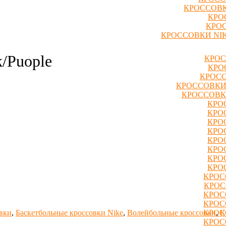
КРОССОВК
КРО
КРОС
КРОССОВКИ NIK
k/Puople
КРОС
КРО
КРОСС
КРОССОВКИ
КРОССОВК
КРО
КРО
КРО
КРО
КРО
КРО
КРО
КРО
КРОС
КРОС
КРОС
КРОС
вки
,
Баскетбольные кроссовки Nike
,
Волейбольные кроссовки
,
К
КРОС
КРОС