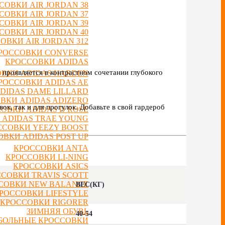
СОВКИ AIR JORDAN 38
СОВКИ AIR JORDAN 37
СОВКИ AIR JORDAN 39
СОВКИ AIR JORDAN 40
ОВКИ AIR JORDAN 312
РОССОВКИ CONVERSE
КРОССОВКИ ADIDAS
проявляется в контрастном сочетании глубокого
ВКИ ADIDAS HARDEN
РОССОВКИ ADIDAS AE
DIDAS DAME LILLARD
ВКИ ADIDAS ADIZERO
к, так и для прогулок. Добавьте в свой гардероб
ОВКИ ADIDAS D ROSE
 ADIDAS TRAE YOUNG
ССОВКИ YEEZY BOOST
ВКИ ADIDAS POST UP
КРОССОВКИ ANTA
КРОССОВКИ LI-NING
КРОССОВКИ ASICS
СОВКИ TRAVIS SCOTT
СОВКИ NEW BALANCE
ВЕС(КГ)
РОССОВКИ LIFESTYLE
КРОССОВКИ RIGORER
ЗИМНЯЯ ОБУВЬ
40-54
БОЛЬНЫЕ КРОССОВКИ