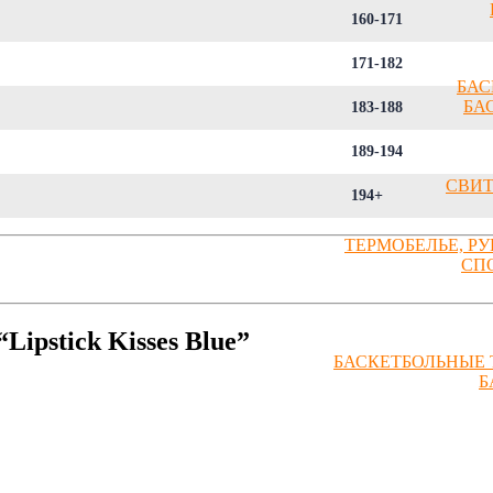
160-171
171-182
БАС
БА
183-188
189-194
СВИ
194+
ТЕРМОБЕЛЬЕ, Р
СП
ipstick Kisses Blue”
БАСКЕТБОЛЬНЫЕ 
Б