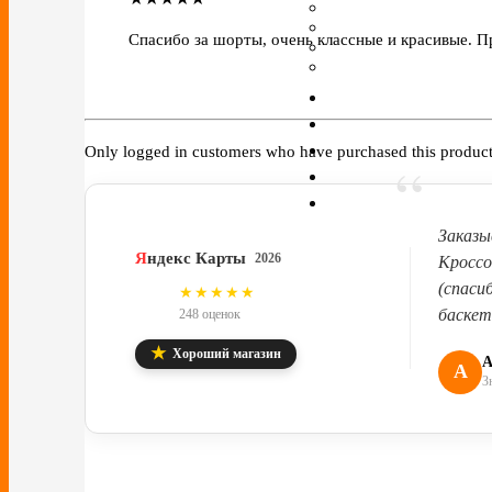
Спасибо за шорты, очень классные и красивые. 
Only logged in customers who have purchased this product
“
Заказы
Я
ндекс Карты
2026
Кроссо
(спаси
4.8
★★★★★
баскет
248 оценок
★
Хороший магазин
А
А
З