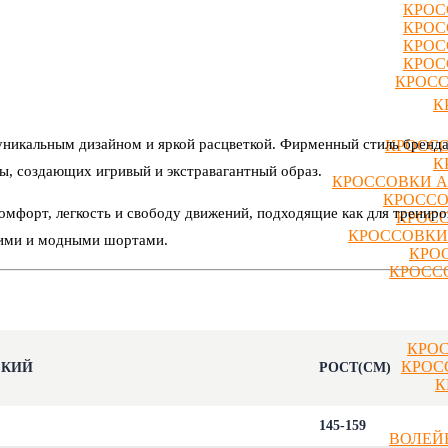
КРОС
КРОС
КРОС
КРОС
КРОСС
К
никальным дизайном и яркой расцветкой. Фирменный стиль бренда 
КРОССО
К
ды, создающих игривый и экстравагантный образ.
КРОССОВКИ A
КРОССО
форт, легкость и свободу движений, подходящие как для тренирово
КРОСС
КРОССОВКИ
ркими и модными шортами.
КРО
КРОССО
КРОС
КРОС
СКИЙ
РОСТ(СМ)
К
145-159
ВОЛЕЙ