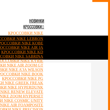
НОВИНКИ
КРОССОВКИ
КРОССОВКИ NIKE
ССОВКИ NIKE LEBRON
РОССОВКИ NIKE KOBE
ОССОВКИ NIKE AIR JA
КРОССОВКИ NIKE KD
СОВКИ NIKE SABRINA
ОССОВКИ NIKE KYRIE
КИ NIKE AIR ZOOM GT
КИ NIKE A’JA WILSON
РОССОВКИ NIKE BOOK
КРОССОВКИ NIKE PG
И NIKE GREEK FREAK
КИ NIKE HYPERDUNK
NIKE RENEW ELEVATE
NIKE ZOOM HYPERSET
 NIKE COSMIC UNITY
NIKE AIR FOAMPOSITE
ОВКИ NIKE PRECISION