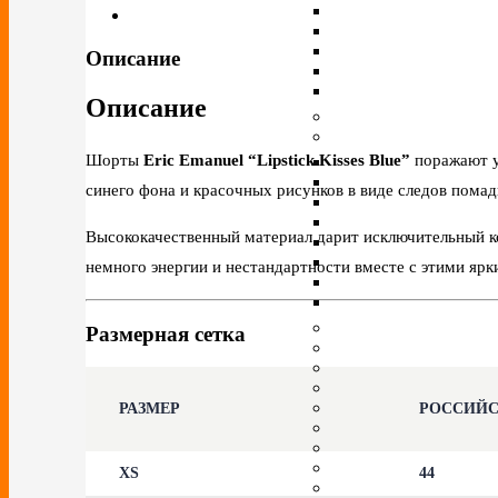
Описание
Описание
Шорты
Eric Emanuel “Lipstick Kisses Blue”
поражают у
синего фона и красочных рисунков в виде следов пома
Высококачественный материал дарит исключительный ком
немного энергии и нестандартности вместе с этими я
Размерная сетка
РАЗМЕР
РОССИЙ
XS
44