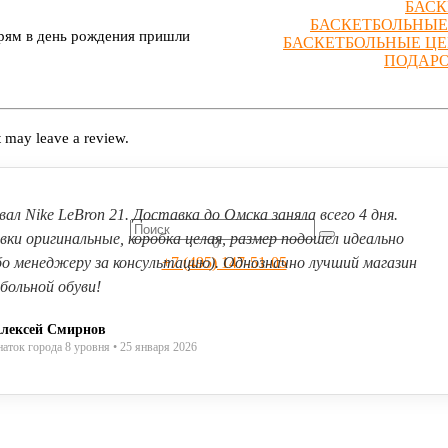
БАСК
БАСКЕТБОЛЬНЫЕ
Прям в день рождения пришли
БАСКЕТБОЛЬНЫЕ Ц
ПОДАР
 may leave a review.
вал Nike LeBron 21. Доставка до Омска заняла всего 4 дня.
вки оригинальные, коробка целая, размер подошел идеально
0
бо менеджеру за консультацию). Однозначно лучший магазин
+7 (495) 147-51-05
больной обуви!
лексей Смирнов
наток города 8 уровня • 25 января 2026