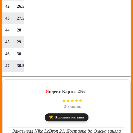
42
26.5
43
27.5
44
28
45
29
46
30
47
30.5
Я
ндекс Карты
2026
4.8
★★★★★
248 оценок
★
Хороший магазин
Заказывал Nike LeBron 21. Доставка до Омска заняла