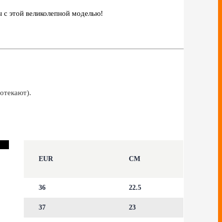
ы с этой великолепной моделью!
отекают).
EUR
CM
36
22.5
37
23