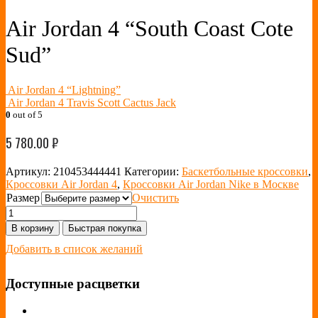
Air Jordan 4 “South Coast Cote
Sud”
Air Jordan 4 “Lightning”
Air Jordan 4 Travis Scott Cactus Jack
0
out of 5
5 780.00
₽
Артикул:
210453444441
Категории:
Баскетбольные кроссовки
,
Кроссовки Air Jordan 4
,
Кроссовки Air Jordan Nike в Москве
Размер
Очистить
В корзину
Быстрая покупка
Добавить в список желаний
Доступные расцветки