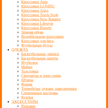
Кроссовки Anta
Кроссовки LI-NING
Кроссовки Asics
Кроссовки Travis Scott
Кроссовки New Balance
Кроссовки Lifestyle
Кроссовки Rigorer
Зимняя обувь
Волейбольные кроссовки
Кроссовки для бега
Футбольные бутсы
ОДЕЖДА
Баскетбольные джерси
Баскетбольные шорты
Футболки
Майки
Толстовки
Свитшоты и лонгсливы
Штаны
Форма
Термобелье, рукава, наколенники
Спортивные костюмы
Куртки
АКСЕССУАРЫ
Рюкзаки