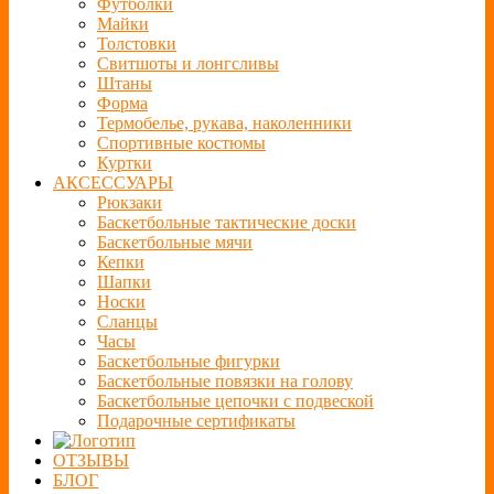
Футболки
Майки
Толстовки
Свитшоты и лонгсливы
Штаны
Форма
Термобелье, рукава, наколенники
Спортивные костюмы
Куртки
АКСЕССУАРЫ
Рюкзаки
Баскетбольные тактические доски
Баскетбольные мячи
Кепки
Шапки
Носки
Сланцы
Часы
Баскетбольные фигурки
Баскетбольные повязки на голову
Баскетбольные цепочки с подвеской
Подарочные сертификаты
ОТЗЫВЫ
БЛОГ