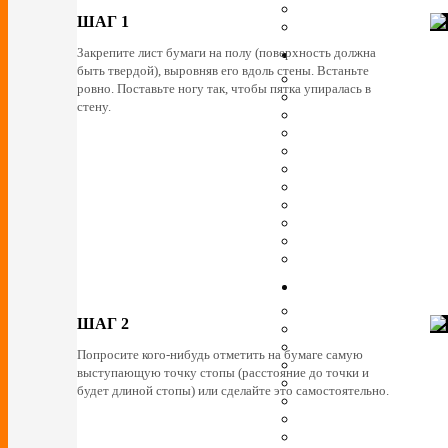
ШАГ 1
Закрепите лист бумаги на полу (поверхность должна
быть твердой), выровняв его вдоль стены. Встаньте
ровно. Поставьте ногу так, чтобы пятка упиралась в
стену.
ШАГ 2
Попросите кого-нибудь отметить на бумаге самую
выступающую точку стопы (расстояние до точки и
будет длиной стопы) или сделайте это самостоятельно.