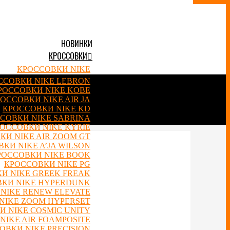
НОВИНКИ
КРОССОВКИ
КРОССОВКИ NIKE
ССОВКИ NIKE LEBRON
РОССОВКИ NIKE KOBE
ОССОВКИ NIKE AIR JA
КРОССОВКИ NIKE KD
СОВКИ NIKE SABRINA
ОССОВКИ NIKE KYRIE
КИ NIKE AIR ZOOM GT
КИ NIKE A’JA WILSON
РОССОВКИ NIKE BOOK
КРОССОВКИ NIKE PG
И NIKE GREEK FREAK
КИ NIKE HYPERDUNK
NIKE RENEW ELEVATE
NIKE ZOOM HYPERSET
 NIKE COSMIC UNITY
NIKE AIR FOAMPOSITE
ОВКИ NIKE PRECISION