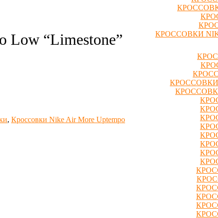
КРОССОВК
КРО
КРОС
КРОССОВКИ NIK
o Low “Limestone”
КРОС
КРО
КРОСС
КРОССОВКИ
КРОССОВК
КРО
КРО
КРО
ки
,
Кроссовки Nike Air More Uptempo
КРО
КРО
КРО
КРО
КРО
КРОС
КРОС
КРОС
КРОС
КРОС
КРОС