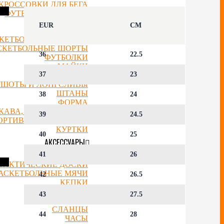
КРОССОВКИ ДЛЯ БЕГА
ФУТБОЛЬНЫЕ БУТСЫ
ОДЕЖДА
EUR
CM
КЕТБОЛЬНЫЕ ДЖЕРСИ
СКЕТБОЛЬНЫЕ ШОРТЫ
36
22.5
ФУТБОЛКИ
МАЙКИ
37
23
ТОЛСТОВКИ
ТШОТЫ И ЛОНГСЛИВЫ
ШТАНЫ
38
24
ФОРМА
УКАВА, НАКОЛЕННИКИ
39
24.5
ОРТИВНЫЕ КОСТЮМЫ
КУРТКИ
40
25
АКСЕССУАРЫ
41
26
РЮКЗАКИ
ТАКТИЧЕСКИЕ ДОСКИ
АСКЕТБОЛЬНЫЕ МЯЧИ
42
26.5
КЕПКИ
ШАПКИ
43
27.5
НОСКИ
СЛАНЦЫ
44
28
ЧАСЫ