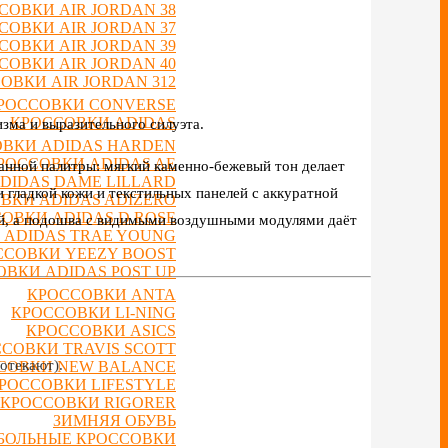
СОВКИ AIR JORDAN 38
СОВКИ AIR JORDAN 37
СОВКИ AIR JORDAN 39
СОВКИ AIR JORDAN 40
ОВКИ AIR JORDAN 312
РОССОВКИ CONVERSE
КРОССОВКИ ADIDAS
зма и выразительного силуэта.
ВКИ ADIDAS HARDEN
РОССОВКИ ADIDAS AE
анной палитры: мягкий каменно-бежевый тон делает
DIDAS DAME LILLARD
 гладкой кожи и текстильных панелей с аккуратной
ВКИ ADIDAS ADIZERO
ОВКИ ADIDAS D ROSE
ий, а подошва с видимыми воздушными модулями даёт
 ADIDAS TRAE YOUNG
ССОВКИ YEEZY BOOST
ВКИ ADIDAS POST UP
КРОССОВКИ ANTA
КРОССОВКИ LI-NING
КРОССОВКИ ASICS
СОВКИ TRAVIS SCOTT
отекают).
СОВКИ NEW BALANCE
РОССОВКИ LIFESTYLE
КРОССОВКИ RIGORER
ЗИМНЯЯ ОБУВЬ
БОЛЬНЫЕ КРОССОВКИ