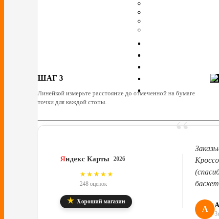
ШАГ 3
Линейкой измерьте расстояние до отмеченной на бумаге
точки для каждой стопы.
“
Заказы
Я
ндекс Карты
2026
Кроссо
(спаси
4.8
★★★★★
баскет
248 оценок
★
Хороший магазин
А
А
З