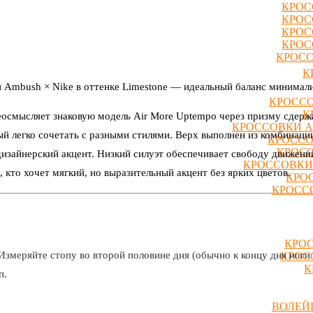
КРОС
КРОС
КРОС
КРОС
КРОСС
К
и Ambush × Nike в оттенке Limestone — идеальный баланс минимали
КРОССО
К
еосмысляет знаковую модель Air More Uptempo через призму сдерж
КРОССОВКИ A
й легко сочетать с разными стилями. Верх выполнен из комбинации
КРОССО
КРОСС
зайнерский акцент. Низкий силуэт обеспечивает свободу движен
КРОССОВКИ
 кто хочет мягкий, но выразительный акцент без ярких цветов.
КРО
КРОССО
КРОС
Измеряйте стопу во второй половине дня (обычно к концу дня ноги 
КРОС
К
п.
ВОЛЕЙ