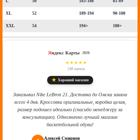
L
50
183-188
81-89
XL
52
189-194
90-100
XXL
54
194+
100+
Я
ндекс Карты
2026
4.8
★★★★★
248 оценок
★
Хороший магазин
Заказывал Nike LeBron 21. Доставка до Омска заняла
всего 4 дня. Кроссовки оригинальные, коробка целая,
размер подошел идеально (спасибо менеджеру за
консультацию). Однозначно лучший магазин
баскетбольной обуви!
Алексей Смирнов