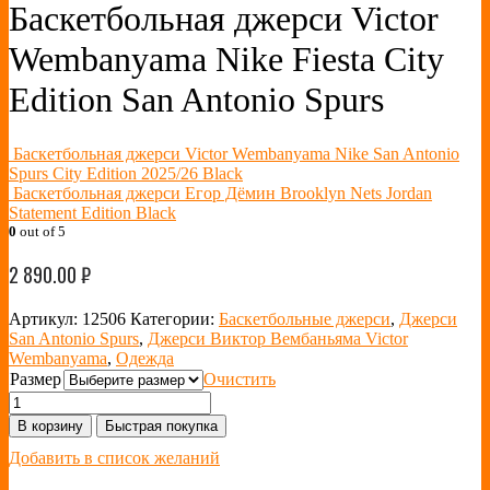
Баскетбольная джерси Victor
Wembanyama Nike Fiesta City
Edition San Antonio Spurs
Баскетбольная джерси Victor Wembanyama Nike San Antonio
Spurs City Edition 2025/26 Black
Баскетбольная джерси Егор Дёмин Brooklyn Nets Jordan
Statement Edition Black
0
out of 5
2 890.00
₽
Артикул:
12506
Категории:
Баскетбольные джерси
,
Джерси
San Antonio Spurs
,
Джерси Виктор Вембаньяма Victor
Wembanyama
,
Одежда
Размер
Очистить
В корзину
Быстрая покупка
Добавить в список желаний