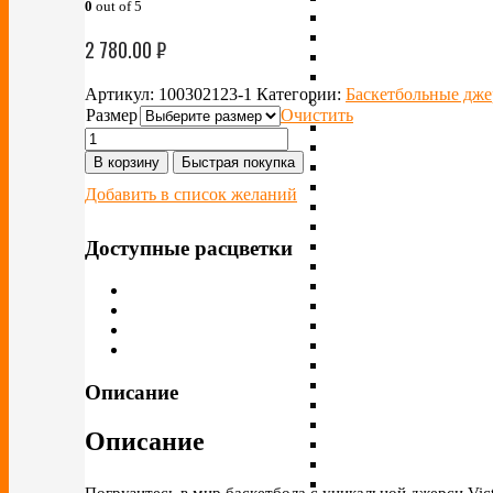
0
out of 5
2 780.00
₽
Артикул:
100302123-1
Категории:
Баскетбольные дже
Размер
Очистить
В корзину
Быстрая покупка
Добавить в список желаний
Доступные расцветки
Описание
Описание
Погрузитесь в мир баскетбола с уникальной джерси Vic