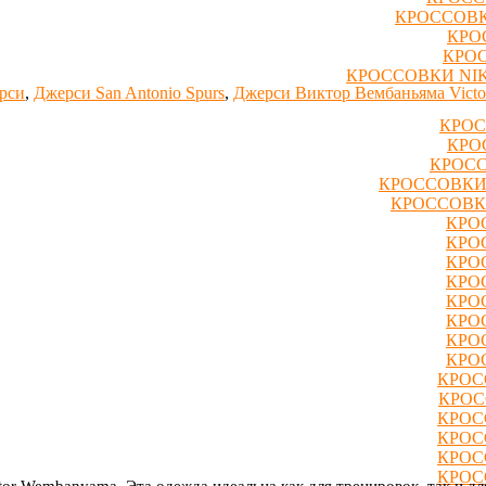
КРОССОВК
КРО
КРОС
КРОССОВКИ NIK
рси
,
Джерси San Antonio Spurs
,
Джерси Виктор Вембаньяма Vict
КРОС
КРО
КРОСС
КРОССОВКИ
КРОССОВК
КРО
КРО
КРО
КРО
КРО
КРО
КРО
КРО
КРОС
КРОС
КРОС
КРОС
КРОС
КРОС
tor Wembanyama. Эта одежда идеальна как для тренировок, так и д