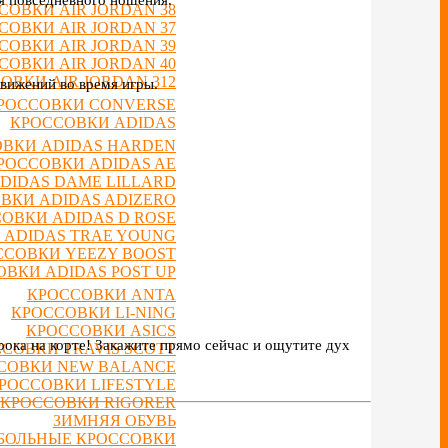
СОВКИ AIR JORDAN 38
СОВКИ AIR JORDAN 37
СОВКИ AIR JORDAN 39
СОВКИ AIR JORDAN 40
ОВКИ AIR JORDAN 312
вижений во время игры.
РОССОВКИ CONVERSE
КРОССОВКИ ADIDAS
ВКИ ADIDAS HARDEN
РОССОВКИ ADIDAS AE
DIDAS DAME LILLARD
ВКИ ADIDAS ADIZERO
ОВКИ ADIDAS D ROSE
 ADIDAS TRAE YOUNG
ССОВКИ YEEZY BOOST
ВКИ ADIDAS POST UP
КРОССОВКИ ANTA
КРОССОВКИ LI-NING
КРОССОВКИ ASICS
ока на корте! Закажите прямо сейчас и ощутите дух
СОВКИ TRAVIS SCOTT
СОВКИ NEW BALANCE
РОССОВКИ LIFESTYLE
КРОССОВКИ RIGORER
ЗИМНЯЯ ОБУВЬ
БОЛЬНЫЕ КРОССОВКИ