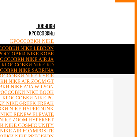
НОВИНКИ
КРОССОВКИ
КРОССОВКИ NIKE
ССОВКИ NIKE LEBRON
РОССОВКИ NIKE KOBE
ОССОВКИ NIKE AIR JA
КРОССОВКИ NIKE KD
СОВКИ NIKE SABRINA
ОССОВКИ NIKE KYRIE
КИ NIKE AIR ZOOM GT
КИ NIKE A’JA WILSON
РОССОВКИ NIKE BOOK
КРОССОВКИ NIKE PG
И NIKE GREEK FREAK
КИ NIKE HYPERDUNK
NIKE RENEW ELEVATE
NIKE ZOOM HYPERSET
 NIKE COSMIC UNITY
NIKE AIR FOAMPOSITE
ОВКИ NIKE PRECISION