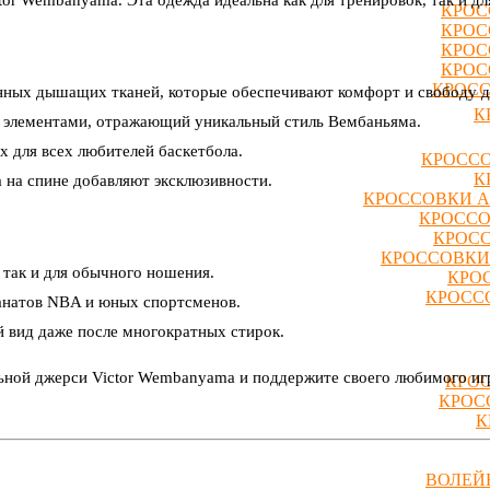
КРОС
КРОС
КРОС
КРОС
КРОСС
енных дышащих тканей, которые обеспечивают комфорт и свободу д
К
и элементами, отражающий уникальный стиль Вембаньяма.
х для всех любителей баскетбола.
КРОССО
К
 на спине добавляют эксклюзивности.
КРОССОВКИ A
КРОССО
КРОСС
КРОССОВКИ
 так и для обычного ношения.
КРО
КРОССО
анатов NBA и юных спортсменов.
ой вид даже после многократных стирок.
ьной джерси Victor Wembanyama и поддержите своего любимого игр
КРОС
КРОС
К
ВОЛЕЙ