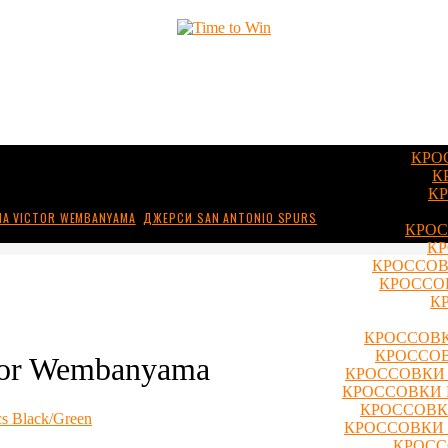
КРО
К
КР
А VICTOR WEMBANYAMA
,
ДЖЕРСИ SAN ANTONIO SPURS
КРОС
КР
КРОССОВ
КРОССОВ
К
КРОССОВК
КРОССОВ
tor Wembanyama
КРОССОВКИ 
КРОССОВКИ 
КРОССОВКИ
cs Black/Green
КРОССОВКИ 
КРОСС