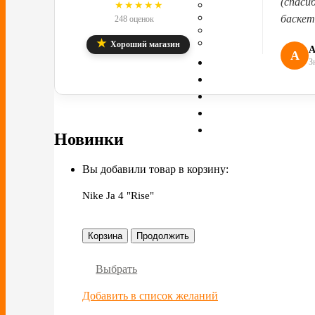
(спаси
4.8
★★★★★
баскет
248 оценок
★
Хороший магазин
А
А
З
Новинки
Вы добавили товар в корзину:
Nike Ja 4 "Rise"
Корзина
Продолжить
Выбрать
Добавить в список желаний