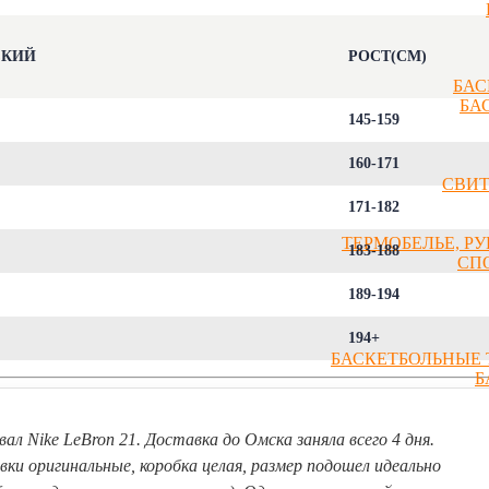
СКИЙ
РОСТ(СМ)
БАС
БА
145-159
160-171
СВИ
171-182
ТЕРМОБЕЛЬЕ, Р
183-188
СП
189-194
194+
БАСКЕТБОЛЬНЫЕ 
Б
вал Nike LeBron 21. Доставка до Омска заняла всего 4 дня.
вки оригинальные, коробка целая, размер подошел идеально