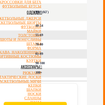
КРОССОВКИ ДЛЯ БЕГА
ФУТБОЛЬНЫЕ БУТСЫ
ОДЕЖДА
ВЕС(КГ)
КЕТБОЛЬНЫЕ ДЖЕРСИ
СКЕТБОЛЬНЫЕ ШОРТЫ
40-54
ФУТБОЛКИ
МАЙКИ
ТОЛСТОВКИ
55-69
ТШОТЫ И ЛОНГСЛИВЫ
ШТАНЫ
70-80
ФОРМА
УКАВА, НАКОЛЕННИКИ
81-89
ОРТИВНЫЕ КОСТЮМЫ
КУРТКИ
90-100
АКСЕССУАРЫ
РЮКЗАКИ
100+
ТАКТИЧЕСКИЕ ДОСКИ
АСКЕТБОЛЬНЫЕ МЯЧИ
КЕПКИ
ШАПКИ
НОСКИ
СЛАНЦЫ
ЧАСЫ