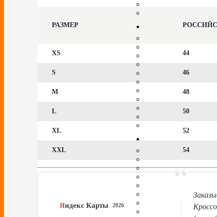
РАЗМЕР
РОССИЙ
XS
44
S
46
M
48
L
50
XL
52
XXL
54
“
Заказы
Я
ндекс Карты
2026
Кроссо