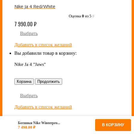
Nike Ja 4 Red/White
Оценка
0
из 5
0
7 990.00
₽
Выбрать
Добавить в список желаний
Вы добавили товар в корзину:
Nike Ja 4 "Jaws"
Корзина
Продолжить
Выбрать
Добавить в список желаний
Nike Ja 4 “Jaws”
Ботинки Nike Winterpro...
В КОРЗИНУ
7 490.00
₽
Оценка
0
из 5
0