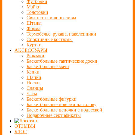
Футболки
Майки
Толстовки
Свитшоты и лонгсливы
Штаны
Форма
Термобелье, рукава, наколенники
Спортивные костюмы
Куртки
АКСЕССУАРЫ
Рюкзаки
Баскетбольные тактические доски
Баскетбольные мячи
Кепки
Шапки
Носки
Сланцы
Часы
Баскетбольные фигурки
Баскетбольные повязки на голову
Баскетбольные цепочки с подвеской
Подарочные сертификаты
ОТЗЫВЫ
БЛОГ