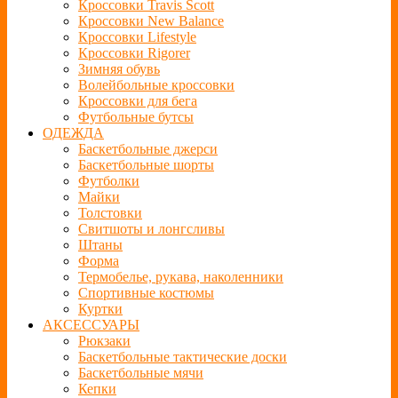
Кроссовки Travis Scott
Кроссовки New Balance
Кроссовки Lifestyle
Кроссовки Rigorer
Зимняя обувь
Волейбольные кроссовки
Кроссовки для бега
Футбольные бутсы
ОДЕЖДА
Баскетбольные джерси
Баскетбольные шорты
Футболки
Майки
Толстовки
Свитшоты и лонгсливы
Штаны
Форма
Термобелье, рукава, наколенники
Спортивные костюмы
Куртки
АКСЕССУАРЫ
Рюкзаки
Баскетбольные тактические доски
Баскетбольные мячи
Кепки