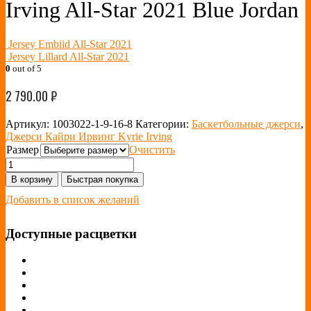
Irving All-Star 2021 Blue Jordan
Jersey Embiid All-Star 2021
Jersey Lillard All-Star 2021
0
out of 5
2 790.00
₽
Артикул:
1003022-1-9-16-8
Категории:
Баскетбольные джерси
,
Джерси Кайри Ирвинг Kyrie Irving
Размер
Очистить
В корзину
Быстрая покупка
Добавить в список желаний
Доступные расцветки