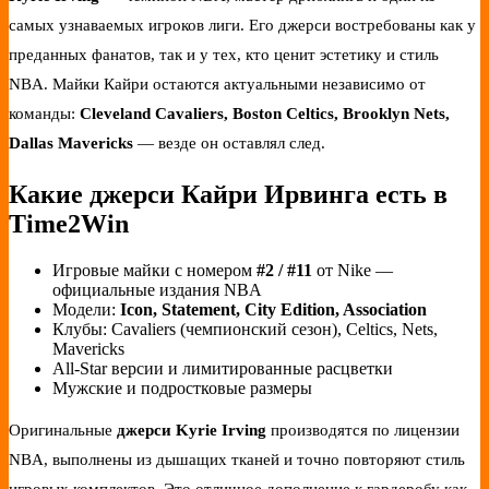
самых узнаваемых игроков лиги. Его джерси востребованы как у
преданных фанатов, так и у тех, кто ценит эстетику и стиль
NBA. Майки Кайри остаются актуальными независимо от
команды:
Cleveland Cavaliers, Boston Celtics, Brooklyn Nets,
Dallas Mavericks
— везде он оставлял след.
Какие джерси Кайри Ирвинга есть в
Time2Win
Игровые майки с номером
#2 / #11
от Nike —
официальные издания NBA
Модели:
Icon, Statement, City Edition, Association
Клубы: Cavaliers (чемпионский сезон), Celtics, Nets,
Mavericks
All-Star версии и лимитированные расцветки
Мужские и подростковые размеры
Оригинальные
джерси Kyrie Irving
производятся по лицензии
NBA, выполнены из дышащих тканей и точно повторяют стиль
игровых комплектов. Это отличное дополнение к гардеробу как