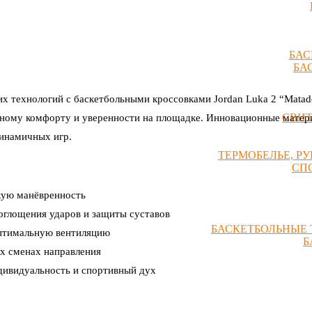
БАС
БА
их технологий с баскетбольными кроссовками Jordan Luka 2 “Matad
СВИ
ьному комфорту и уверенности на площадке. Инновационные матер
динамичных игр.
ТЕРМОБЕЛЬЕ, Р
СП
кую манёвренность
оглощения ударов и защиты суставов
БАСКЕТБОЛЬНЫЕ 
оптимальную вентиляцию
Б
их сменах направления
дивидуальность и спортивный дух