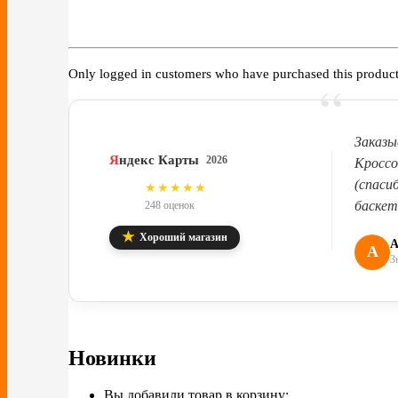
Only logged in customers who have purchased this product
“
Заказы
Я
ндекс Карты
2026
Кроссо
(спаси
4.8
★★★★★
баскет
248 оценок
★
Хороший магазин
А
А
З
Новинки
Вы добавили товар в корзину: