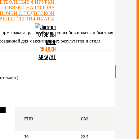
ЕТБОЛЬНЫЕ ФИГУРКИ
 ПОВЯЗКИ НА ГОЛОВУ
ЕПОЧКИ С ПОДВЕСКОЙ
ОЧНЫЕ СЕРТИФИКАТЫ
форма заказа, разнообразие способов оплаты и быстрая
ОТЗЫВЫ
БЛОГ
созданной для максимальных результатов и стиля.
СКИДКИ
АККАУНТ
отекают).
EUR
CM
36
22.5