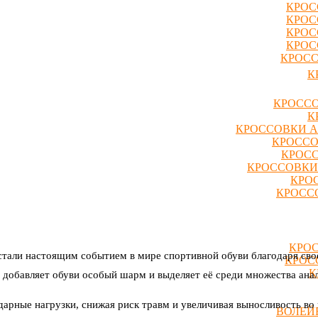
КРОС
КРОС
КРОС
КРОС
КРОСС
К
КРОССО
К
КРОССОВКИ A
КРОССО
КРОСС
КРОССОВКИ
КРО
КРОССО
КРОС
тали настоящим событием в мире спортивной обуви благодаря с
КРОС
К
 добавляет обуви особый шарм и выделяет её среди множества анал
арные нагрузки, снижая риск травм и увеличивая выносливость во
ВОЛЕЙ