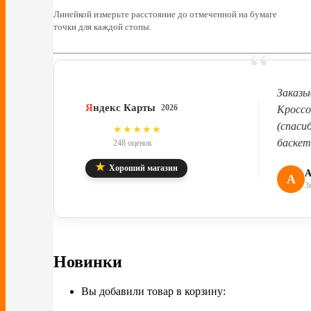
Линейкой измерьте расстояние до отмеченной на бумаге
точки для каждой стопы.
“
Заказы
Я
ндекс Карты
2026
Кроссо
(спаси
4.8
★★★★★
баскет
248 оценок
★
Хороший магазин
А
А
З
Новинки
Вы добавили товар в корзину: