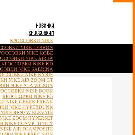
НОВИНКИ
КРОССОВКИ
КРОССОВКИ NIKE
ССОВКИ NIKE LEBRON
РОССОВКИ NIKE KOBE
ОССОВКИ NIKE AIR JA
КРОССОВКИ NIKE KD
СОВКИ NIKE SABRINA
ОССОВКИ NIKE KYRIE
КИ NIKE AIR ZOOM GT
КИ NIKE A’JA WILSON
РОССОВКИ NIKE BOOK
КРОССОВКИ NIKE PG
И NIKE GREEK FREAK
КИ NIKE HYPERDUNK
NIKE RENEW ELEVATE
NIKE ZOOM HYPERSET
 NIKE COSMIC UNITY
NIKE AIR FOAMPOSITE
ОВКИ NIKE PRECISION