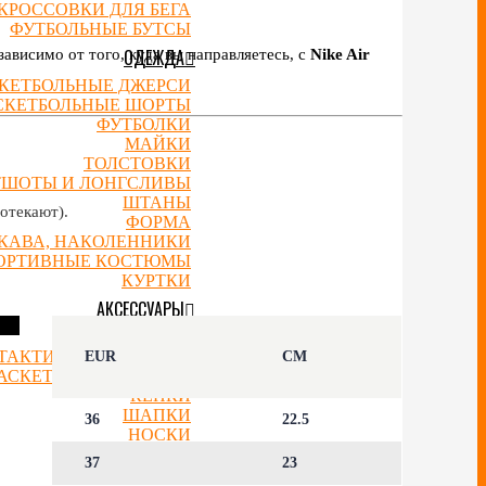
КРОССОВКИ ДЛЯ БЕГА
ФУТБОЛЬНЫЕ БУТСЫ
ОДЕЖДА
ависимо от того, куда вы направляетесь, с
Nike Air
КЕТБОЛЬНЫЕ ДЖЕРСИ
СКЕТБОЛЬНЫЕ ШОРТЫ
ФУТБОЛКИ
МАЙКИ
ТОЛСТОВКИ
ТШОТЫ И ЛОНГСЛИВЫ
ШТАНЫ
отекают).
ФОРМА
УКАВА, НАКОЛЕННИКИ
ОРТИВНЫЕ КОСТЮМЫ
КУРТКИ
АКСЕССУАРЫ
РЮКЗАКИ
ТАКТИЧЕСКИЕ ДОСКИ
EUR
CM
АСКЕТБОЛЬНЫЕ МЯЧИ
КЕПКИ
ШАПКИ
36
22.5
НОСКИ
СЛАНЦЫ
37
23
ЧАСЫ