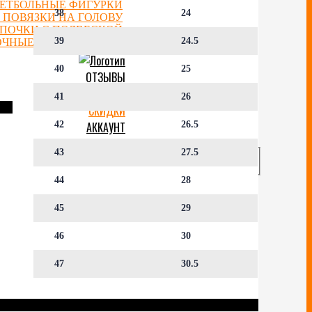
ЕТБОЛЬНЫЕ ФИГУРКИ
38
24
 ПОВЯЗКИ НА ГОЛОВУ
ЕПОЧКИ С ПОДВЕСКОЙ
39
24.5
ОЧНЫЕ СЕРТИФИКАТЫ
40
25
ОТЗЫВЫ
БЛОГ
41
26
СКИДКИ
АККАУНТ
42
26.5
43
27.5
44
28
45
29
46
30
47
30.5