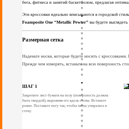
бега, фитнеса и занятий баскетболом, предлагая оптим
Эти кроссовки идеально вписываются в городской стиль
Foamposite One “Metallic Pewter”
вы будете выглядеть
Размерная сетка
Наденьте носки, которые будете носить с кроссовками. 
Прежде чем измерять, встаньте на всю поверхность сто
ШАГ 1
Закрепите лист бумаги на полу (поверхность должна
быть твердой), выровняв его вдоль стены. Встаньте
ровно. Поставьте ногу так, чтобы пятка упиралась в
стену.