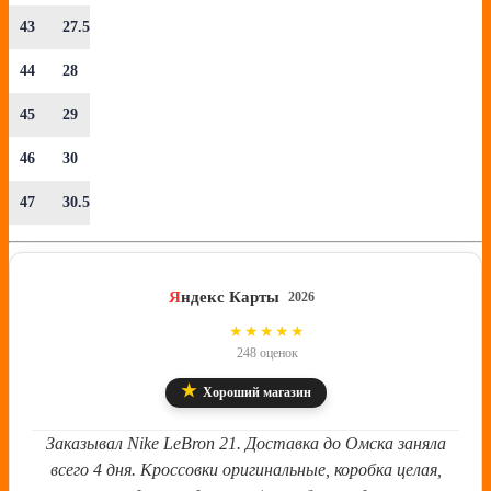
43
27.5
44
28
45
29
46
30
47
30.5
Я
ндекс Карты
2026
4.8
★★★★★
248 оценок
★
Хороший магазин
Заказывал Nike LeBron 21. Доставка до Омска заняла
всего 4 дня. Кроссовки оригинальные, коробка целая,