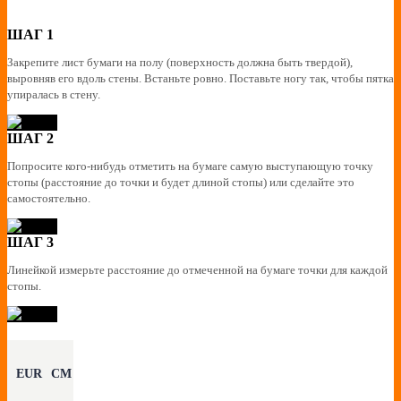
ШАГ 1
Закрепите лист бумаги на полу (поверхность должна быть твердой),
выровняв его вдоль стены. Встаньте ровно. Поставьте ногу так, чтобы пятка
упиралась в стену.
ШАГ 2
Попросите кого-нибудь отметить на бумаге самую выступающую точку
стопы (расстояние до точки и будет длиной стопы) или сделайте это
самостоятельно.
ШАГ 3
Линейкой измерьте расстояние до отмеченной на бумаге точки для каждой
стопы.
EUR
CM