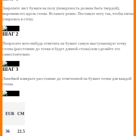
Закрепите лист бумаги на полу (поверхность должна быть твердой),
выровняв его вдоль стены. Встаньте ровно. Поставьте ногу так, чтобы пятка
упиралась в стену.
ШАГ 2
Попросите кого-нибудь отметить на бумаге самую выступающую точку
стопы (расстояние до точки и будет длиной стопы) или сделайте это
самостоятельно.
ШАГ 3
Линейкой измерьте расстояние до отмеченной на бумаге точки для каждой
стопы.
EUR
CM
36
22.5