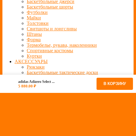
Баскетбольные джерси
Баскетбольные шорты
Футболки
Майки
Толстовки
Свитшоты и лонгсливы
Штаны
Форма
Термобелье, рукава, наколенники
Спортивные костюмы
Куртки
АКСЕССУАРЫ
Рюкзаки
Баскетбольные тактические доски
Баскетбольные мячи
adidas Adizero Select ...
Кепки
В КОРЗИНУ
5 880.00
₽
Шапки
Носки
Сланцы
Часы
Баскетбольные фигурки
Баскетбольные повязки на голову
Баскетбольные цепочки с подвеской
Подарочные сертификаты