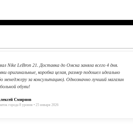
вал Nike LeBron 21. Доставка до Омска заняла всего 4 дня.
вки оригинальные, коробка целая, размер подошел идеально
бо менеджеру за консультацию). Однозначно лучший магазин
больной обуви!
лексей Смирнов
наток города 8 уровня • 25 января 2026