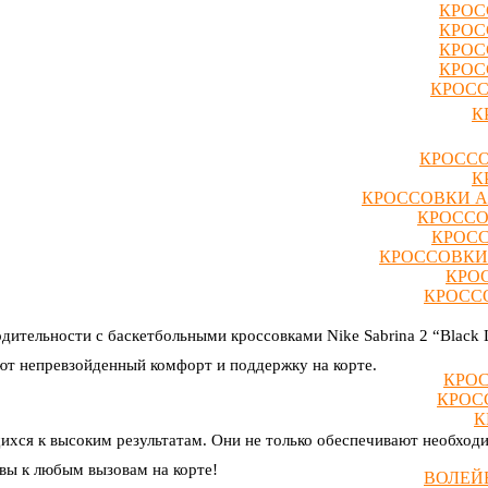
КРОС
КРОС
КРОС
КРОС
КРОСС
К
КРОССО
К
КРОССОВКИ A
КРОССО
КРОСС
КРОССОВКИ
КРО
КРОССО
дительности с баскетбольными кроссовками Nike Sabrina 2 “Black L
ют непревзойденный комфорт и поддержку на корте.
КРОС
КРОС
К
щихся к высоким результатам. Они не только обеспечивают необход
овы к любым вызовам на корте!
ВОЛЕЙ