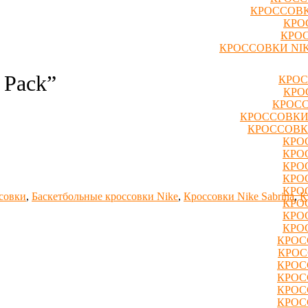
КРОССОВК
КРО
КРОС
КРОССОВКИ NIK
 Pack”
КРОС
КРО
КРОСС
КРОССОВКИ
КРОССОВК
КРО
КРО
КРО
КРО
КРО
совки
,
Баскетбольные кроссовки Nike
,
Кроссовки Nike Sabrina
,
К
КРО
КРО
КРО
КРОС
КРОС
КРОС
КРОС
КРОС
КРОС