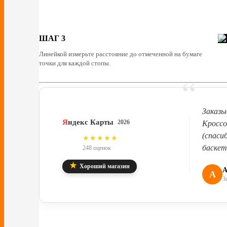
ШАГ 3
Линейкой измерьте расстояние до отмеченной на бумаге
точки для каждой стопы.
“
Заказы
Я
ндекс Карты
2026
Кроссо
(спаси
4.8
★★★★★
баскет
248 оценок
★
Хороший магазин
А
А
З