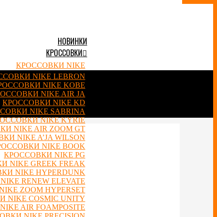
НОВИНКИ
КРОССОВКИ
КРОССОВКИ NIKE
ССОВКИ NIKE LEBRON
РОССОВКИ NIKE KOBE
ОССОВКИ NIKE AIR JA
КРОССОВКИ NIKE KD
СОВКИ NIKE SABRINA
ОССОВКИ NIKE KYRIE
КИ NIKE AIR ZOOM GT
КИ NIKE A’JA WILSON
РОССОВКИ NIKE BOOK
КРОССОВКИ NIKE PG
И NIKE GREEK FREAK
КИ NIKE HYPERDUNK
NIKE RENEW ELEVATE
NIKE ZOOM HYPERSET
 NIKE COSMIC UNITY
NIKE AIR FOAMPOSITE
ОВКИ NIKE PRECISION