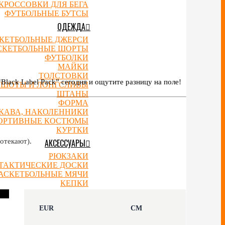
КРОССОВКИ ДЛЯ БЕГА
ФУТБОЛЬНЫЕ БУТСЫ
ОДЕЖДА
КЕТБОЛЬНЫЕ ДЖЕРСИ
СКЕТБОЛЬНЫЕ ШОРТЫ
ФУТБОЛКИ
МАЙКИ
ТОЛСТОВКИ
Black Label Pack” сегодня и ощутите разницу на поле!
ТШОТЫ И ЛОНГСЛИВЫ
ШТАНЫ
ФОРМА
УКАВА, НАКОЛЕННИКИ
ОРТИВНЫЕ КОСТЮМЫ
КУРТКИ
АКСЕССУАРЫ
отекают).
РЮКЗАКИ
ТАКТИЧЕСКИЕ ДОСКИ
АСКЕТБОЛЬНЫЕ МЯЧИ
КЕПКИ
ШАПКИ
НОСКИ
EUR
CM
СЛАНЦЫ
ЧАСЫ