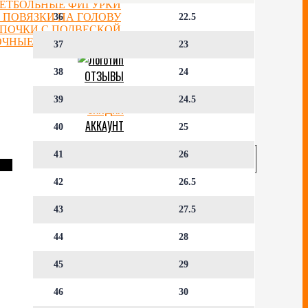
ЕТБОЛЬНЫЕ ФИГУРКИ
 ПОВЯЗКИ НА ГОЛОВУ
36
22.5
ЕПОЧКИ С ПОДВЕСКОЙ
ОЧНЫЕ СЕРТИФИКАТЫ
37
23
38
24
ОТЗЫВЫ
БЛОГ
39
24.5
СКИДКИ
АККАУНТ
40
25
41
26
42
26.5
43
27.5
44
28
45
29
46
30