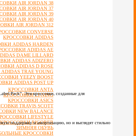
СОВКИ AIR JORDAN 38
СОВКИ AIR JORDAN 37
СОВКИ AIR JORDAN 39
СОВКИ AIR JORDAN 40
ОВКИ AIR JORDAN 312
РОССОВКИ CONVERSE
КРОССОВКИ ADIDAS
ВКИ ADIDAS HARDEN
РОССОВКИ ADIDAS AE
DIDAS DAME LILLARD
ВКИ ADIDAS ADIZERO
ОВКИ ADIDAS D ROSE
 ADIDAS TRAE YOUNG
ССОВКИ YEEZY BOOST
ВКИ ADIDAS POST UP
КРОССОВКИ ANTA
abel Pack”. Эти кроссовки, созданные для
КРОССОВКИ LI-NING
КРОССОВКИ ASICS
СОВКИ TRAVIS SCOTT
СОВКИ NEW BALANCE
РОССОВКИ LIFESTYLE
КРОССОВКИ RIGORER
имую поддержку и амортизацию, но и выглядят стильно
ЗИМНЯЯ ОБУВЬ
БОЛЬНЫЕ КРОССОВКИ