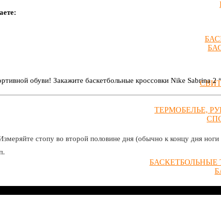
аете:
БАС
БА
тивной обуви! Закажите баскетбольные кроссовки Nike Sabrina 2 “
СВИ
ТЕРМОБЕЛЬЕ, Р
СП
Измеряйте стопу во второй половине дня (обычно к концу дня ноги 
п.
БАСКЕТБОЛЬНЫЕ 
Б