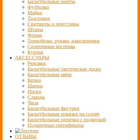
Баскетбольные шорты
Футболки
Майки
Толстовки
Свитшоты и лонгсливы
Штаны
Форма
Термобелье, рукава, наколенники
Спортивные костюмы
Куртки
АКСЕССУАРЫ
Рюкзаки
Баскетбольные тактические доски
Баскетбольные мячи
Кепки
Шапки
Носки
Сланцы
Часы
Баскетбольные фигурки
Баскетбольные повязки на голову
Баскетбольные цепочки с подвеской
Подарочные сертификаты
ОТЗЫВЫ