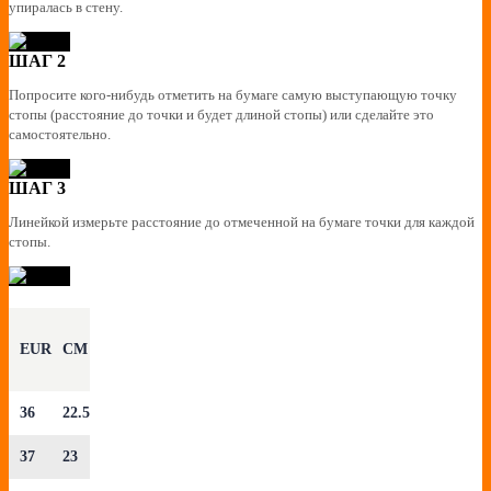
упиралась в стену.
ШАГ 2
Попросите кого-нибудь отметить на бумаге самую выступающую точку
стопы (расстояние до точки и будет длиной стопы) или сделайте это
самостоятельно.
ШАГ 3
Линейкой измерьте расстояние до отмеченной на бумаге точки для каждой
стопы.
EUR
CM
36
22.5
37
23