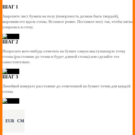
ШАГ 1
Закрепите лист бумаги на полу (поверхность должна быть твердой),
выровняв его вдоль стены. Встаньте ровно. Поставьте ногу так, чтобы пятка
упиралась в стену.
ШАГ 2
Попросите кого-нибудь отметить на бумаге самую выступающую точку
стопы (расстояние до точки и будет длиной стопы) или сделайте это
самостоятельно.
ШАГ 3
Линейкой измерьте расстояние до отмеченной на бумаге точки для каждой
стопы.
EUR
CM