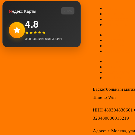
О нас
Я
ндекс Карты
2026
Контакты
Мой аккаунт
4.8
Возврат товар
★★★★★
Оплата
ХОРОШИЙ МАГАЗИН
Доставка
Гарантии
Соглашение
Отзывы
Новинки
Распродажа
Конфиденциал
Баскетбольный мага
Time to Win
ИНН 480304830661
323480000015219
Адрес: г. Москва, ул