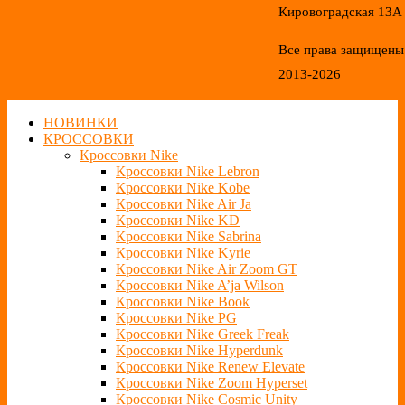
Кировоградская 13А
Все права защищены
2013-2026
НОВИНКИ
КРОССОВКИ
Кроссовки Nike
Кроссовки Nike Lebron
Кроссовки Nike Kobe
Кроссовки Nike Air Ja
Кроссовки Nike KD
Кроссовки Nike Sabrina
Кроссовки Nike Kyrie
Кроссовки Nike Air Zoom GT
Кроссовки Nike A’ja Wilson
Кроссовки Nike Book
Кроссовки Nike PG
Кроссовки Nike Greek Freak
Кроссовки Nike Hyperdunk
Кроссовки Nike Renew Elevate
Кроссовки Nike Zoom Hyperset
Кроссовки Nike Cosmic Unity