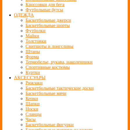
Кроссовки для бега
Футбольные бутсы
ОДЕЖДА
Баскетбольные джерси
Баскетбольные шорты
Футболки
Майки
Толстовки
Свитшоты и лонгсливы
Штаны
Форма
Термобелье, рукава, наколенники
Спортивные костюмы
Куртки
АКСЕССУАРЫ
Рюкзаки
Баскетбольные тактические доски
Баскетбольные мячи
Кепки
Шапки
Носки
Сланцы
Часы
Баскетбольные фигурки
Баскетбольные повязки на голову