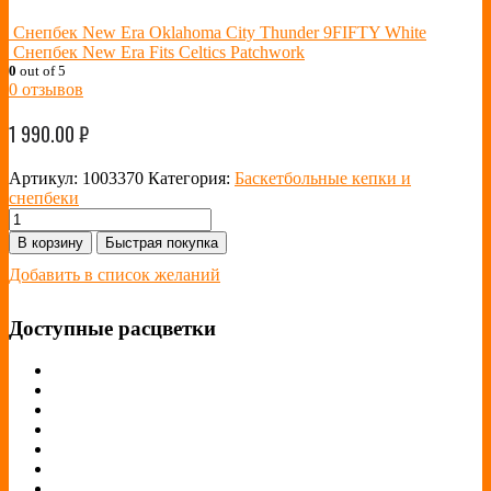
Снепбек New Era Oklahoma City Thunder 9FIFTY White
Снепбек New Era Fits Celtics Patchwork
0
out of 5
0
отзывов
1 990.00
₽
Артикул:
1003370
Категория:
Баскетбольные кепки и
снепбеки
В корзину
Быстрая покупка
Добавить в список желаний
Доступные расцветки