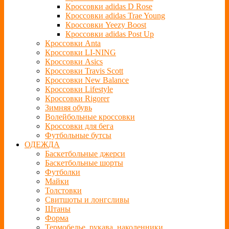
Кроссовки adidas D Rose
Кроссовки adidas Trae Young
Кроссовки Yeezy Boost
Кроссовки adidas Post Up
Кроссовки Anta
Кроссовки LI-NING
Кроссовки Asics
Кроссовки Travis Scott
Кроссовки New Balance
Кроссовки Lifestyle
Кроссовки Rigorer
Зимняя обувь
Волейбольные кроссовки
Кроссовки для бега
Футбольные бутсы
ОДЕЖДА
Баскетбольные джерси
Баскетбольные шорты
Футболки
Майки
Толстовки
Свитшоты и лонгсливы
Штаны
Форма
Термобелье, рукава, наколенники