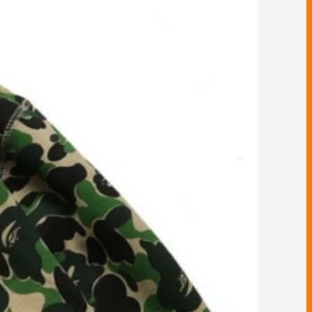
СОВКИ AIR JORDAN 38
СОВКИ AIR JORDAN 37
СОВКИ AIR JORDAN 39
СОВКИ AIR JORDAN 40
ОВКИ AIR JORDAN 312
РОССОВКИ CONVERSE
КРОССОВКИ ADIDAS
ВКИ ADIDAS HARDEN
РОССОВКИ ADIDAS AE
DIDAS DAME LILLARD
ВКИ ADIDAS ADIZERO
ОВКИ ADIDAS D ROSE
 ADIDAS TRAE YOUNG
ССОВКИ YEEZY BOOST
ВКИ ADIDAS POST UP
КРОССОВКИ ANTA
КРОССОВКИ LI-NING
КРОССОВКИ ASICS
СОВКИ TRAVIS SCOTT
СОВКИ NEW BALANCE
РОССОВКИ LIFESTYLE
КРОССОВКИ RIGORER
ЗИМНЯЯ ОБУВЬ
БОЛЬНЫЕ КРОССОВКИ