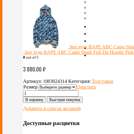
Зип худи BAPE ABC Camo Shark
Зип худи BAPE ABC Camo Shark Full Zip Hoodie Pink
0
out of 5
3 880.00
₽
Артикул:
1003024314
Категория:
Толстовки
Размер
Очистить
В корзину
Быстрая покупка
Добавить в список желаний
Доступные расцветки