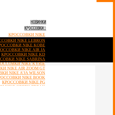
НОВИНКИ
КРОССОВКИ
КРОССОВКИ NIKE
ССОВКИ NIKE LEBRON
РОССОВКИ NIKE KOBE
ОССОВКИ NIKE AIR JA
КРОССОВКИ NIKE KD
СОВКИ NIKE SABRINA
ОССОВКИ NIKE KYRIE
КИ NIKE AIR ZOOM GT
КИ NIKE A’JA WILSON
РОССОВКИ NIKE BOOK
КРОССОВКИ NIKE PG
И NIKE GREEK FREAK
КИ NIKE HYPERDUNK
NIKE RENEW ELEVATE
NIKE ZOOM HYPERSET
 NIKE COSMIC UNITY
NIKE AIR FOAMPOSITE
ОВКИ NIKE PRECISION