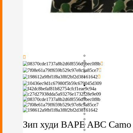
Зип худи BAPE ABC Camo S