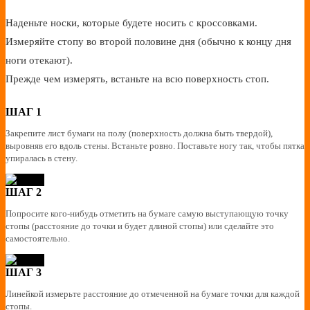
Наденьте носки, которые будете носить с кроссовками.
Измеряйте стопу во второй половине дня (обычно к концу дня
ноги отекают).
Прежде чем измерять, встаньте на всю поверхность стоп.
ШАГ 1
Закрепите лист бумаги на полу (поверхность должна быть твердой),
выровняв его вдоль стены. Встаньте ровно. Поставьте ногу так, чтобы пятка
упиралась в стену.
ШАГ 2
Попросите кого-нибудь отметить на бумаге самую выступающую точку
стопы (расстояние до точки и будет длиной стопы) или сделайте это
самостоятельно.
ШАГ 3
Линейкой измерьте расстояние до отмеченной на бумаге точки для каждой
стопы.