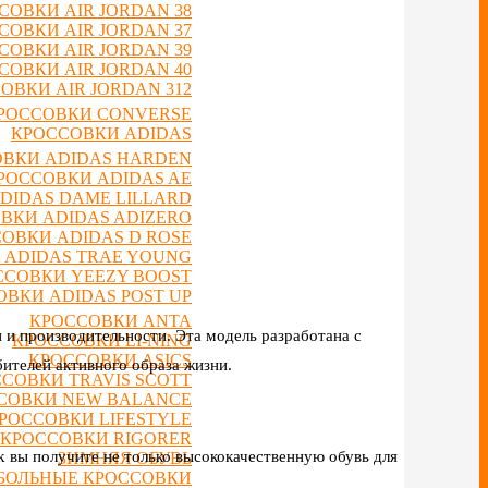
СОВКИ AIR JORDAN 38
СОВКИ AIR JORDAN 37
СОВКИ AIR JORDAN 39
СОВКИ AIR JORDAN 40
ОВКИ AIR JORDAN 312
РОССОВКИ CONVERSE
КРОССОВКИ ADIDAS
ВКИ ADIDAS HARDEN
РОССОВКИ ADIDAS AE
DIDAS DAME LILLARD
ВКИ ADIDAS ADIZERO
ОВКИ ADIDAS D ROSE
 ADIDAS TRAE YOUNG
ССОВКИ YEEZY BOOST
ВКИ ADIDAS POST UP
КРОССОВКИ ANTA
ти и производительности. Эта модель разработана с
КРОССОВКИ LI-NING
КРОССОВКИ ASICS
бителей активного образа жизни.
СОВКИ TRAVIS SCOTT
СОВКИ NEW BALANCE
РОССОВКИ LIFESTYLE
КРОССОВКИ RIGORER
ck вы получите не только высококачественную обувь для
ЗИМНЯЯ ОБУВЬ
БОЛЬНЫЕ КРОССОВКИ