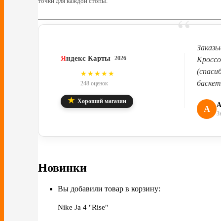
точки для каждой стопы.
“
Заказы
Я
ндекс Карты
2026
Кроссо
(спаси
4.8
★★★★★
баскет
248 оценок
★
Хороший магазин
А
А
З
Новинки
Вы добавили товар в корзину:
Nike Ja 4 "Rise"