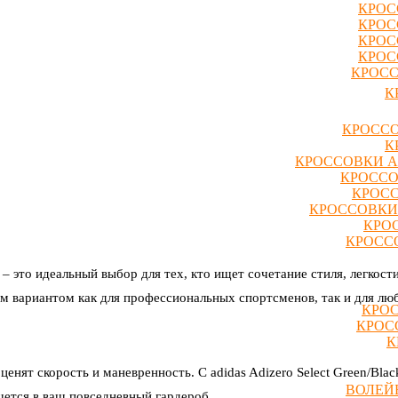
КРОС
КРОС
КРОС
КРОС
КРОСС
К
КРОССО
К
КРОССОВКИ A
КРОССО
КРОСС
КРОССОВКИ
КРО
КРОССО
k – это идеальный выбор для тех, кто ищет сочетание стиля, легкос
ым вариантом как для профессиональных спортсменов, так и для лю
КРОС
КРОС
К
ценят скорость и маневренность. С adidas Adizero Select Green/Bla
ВОЛЕЙ
шется в ваш повседневный гардероб.