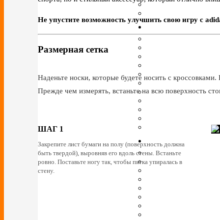
Не упустите возможность улучшить свою игру с adidas
Размерная сетка
Наденьте носки, которые будете носить с кроссовками. 
Прежде чем измерять, встаньте на всю поверхность сто
ШАГ 1
Закрепите лист бумаги на полу (поверхность должна
быть твердой), выровняв его вдоль стены. Встаньте
ровно. Поставьте ногу так, чтобы пятка упиралась в
стену.