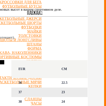
КРОССОВКИ ДЛЯ БЕГА
ФУТБОЛЬНЫЕ БУТСЫ
новых высот в вашем спортивном деле.
ОДЕЖДА
КЕТБОЛЬНЫЕ ДЖЕРСИ
СКЕТБОЛЬНЫЕ ШОРТЫ
ФУТБОЛКИ
МАЙКИ
ТОЛСТОВКИ
отекают).
ТШОТЫ И ЛОНГСЛИВЫ
ШТАНЫ
ФОРМА
УКАВА, НАКОЛЕННИКИ
ОРТИВНЫЕ КОСТЮМЫ
КУРТКИ
АКСЕССУАРЫ
EUR
CM
РЮКЗАКИ
ТАКТИЧЕСКИЕ ДОСКИ
АСКЕТБОЛЬНЫЕ МЯЧИ
36
22.5
КЕПКИ
ШАПКИ
37
23
НОСКИ
СЛАНЦЫ
38
24
ЧАСЫ