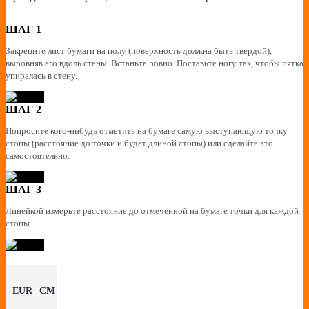
ШАГ 1
Закрепите лист бумаги на полу (поверхность должна быть твердой),
выровняв его вдоль стены. Встаньте ровно. Поставьте ногу так, чтобы пятка
упиралась в стену.
ШАГ 2
Попросите кого-нибудь отметить на бумаге самую выступающую точку
стопы (расстояние до точки и будет длиной стопы) или сделайте это
самостоятельно.
ШАГ 3
Линейкой измерьте расстояние до отмеченной на бумаге точки для каждой
стопы.
EUR
CM